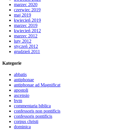
marzec 2020
czerwiec 2019
maj 2019
kwiecień 2019
marzec 2019
kwiecień 2012
marzec 2012
luty 2012
styczeń 2012
grudzień 2011
Kategorie
abbatis
antiphonae
antiphonae ad Magnificat
apostoli
ascensio
bvm
commentaria biblica
confessoris non pontificis
confessoris pontificis
corpus christi
dominica