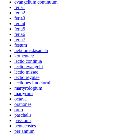
evangelium continuum
feria1
feria2
feria3
feria4
feria5
feria6
feria7
festum
hebdomadasancta
komentarz
lectio continua
lectio evangelii
lectio missae
lectio regulae
lectiones I nocturni
martyrologium
martyrum
octava
orationes
ordo
paschalis
passionis
pentecostes
per annum