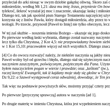
przyleciał do arki niosąc w swym dziobie gałązkę oliwną. Skoro zaś 
miłosierdzie, według Mt 1,21:
dasz mu imię Jezus, przyniesie On bo
tylekroć, ilekroć wyrażał jej moc i znaczenie, ukazując łaskę i miło
Dlatego też, tak jak spośród pism Starego Testamentu najczęściej u
korzysta się z listów Pawła, który dostąpił miłosierdzia, aby przez 
teologii. Po trzecie, przynosił [Paweł to Imię] nie tylko obecnym, le
W tej zaś służbie – noszenia imienia Bożego – ukazuje się jego dosko
Po pierwsze według łaski wybrania, dlatego został nazwany
naczyni
lecz tylko dla Chrystusa, 2 Kor 4,5:
nie przepowiadamy bowiem siebie
w 1 Kor 15,10:
pracowałem więcej od nich wszystkich
.
Dlatego znac
[4] Co do owocu rozważyć należy, że niektóre naczynia są jakby nie
Paweł wolny był od grzechu i błędu, dlatego stał się użytecznym n
naczyniem zaszczytnym, poświęconym, pożytecznym dla Pana
. Użyte
byłem
nauczycielem pogan w wierze i prawdzie
; oraz „królom” (jw.),
raczej korzyść Ewangelii, tak iż kajdany moje stały się głośne w Chr
Dz 9,22:
a Szaweł występował coraz odważniej, dowodząc, że Ten je
Tak więc na podstawie powyższych słów, możemy przyjąć cztery przy
Po pierwsze [przyczynę sprawczą] autora w naczyniu [ad 1].
Po drugie materię w imieniu Chrystusa, która jest wypełnieniem naczyn