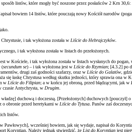
na sposób listów, które mogły być noszone przez posłańców 2 Krn 30,6:
isał bowiem 14 listów, które pouczają nowy Kościół narodów (pogan); 
jako.
 Chrystusie, i tak wyłożona została w
Liście do Hebrajczyków
.
ycznego, i tak wyłożona została w listach do przełożonych.
jest w Kościele, i tak wyłożona została w listach wysłanych do pogan,
 (
secundum se
) – i tak wyłożona jest w
Liście do Rzymian
; [4.3.2] po 
ramentów, drugi zaś godności szafarzy, oraz w
Liście do Galatów
, gdz
aża się łaskę Chrystusa według skutku jedności, który sprawia ona w Koś
em w
Liście do Filipian
; a w końcu jej obroną, przed błądzącymi, jak w
w czasie Antychrysta, w
Drugim
.
h władzę] duchową i doczesną. [Przełożonych] duchowych [pouczył] o c
az o obronie przed heretykami w
Liście do Tytusa
. Panów zaś doczesny
ich listów.
tów Pawłowych], wcześniej bowiem, jak się wydaje, napisał do Korynti
port Koryntian. Należy jednak stwierdzić, że
List do Koryntian
jest pi