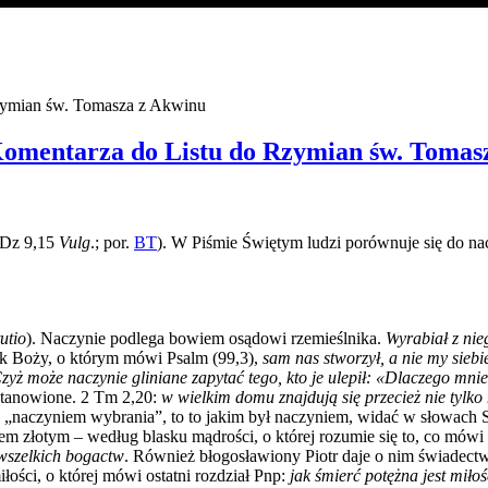
 Rzymian św. Tomasza z Akwinu
og Komentarza do Listu do Rzymian św. Toma
Dz 9,15
Vulg
.; por.
BT
). W Piśmie Świętym ludzi
porównuje się
do na
tutio
). Naczynie podlega bowiem osądowi rzemieślnika.
W
yrabiał z ni
rok Boży, o którym mówi Psalm (99,3),
sam nas stworzył, a nie my siebi
zyż może naczynie gliniane zapytać tego, kto je ulepił: «Dlaczego mni
stanowione.
2 Tm 2,20:
w wielkim domu znajdują się przecież nie tylko 
 „naczyniem wybrania”, to to jakim był naczyniem, widać w słowach 
em złotym – według blasku mądrości, o której rozumie się to, co mówi
 wszelkich bogactw
. Również błogosławiony Piotr daje o nim świadect
łości, o której mówi ostatni rozdział Pnp:
jak śmierć potężna jest miłoś