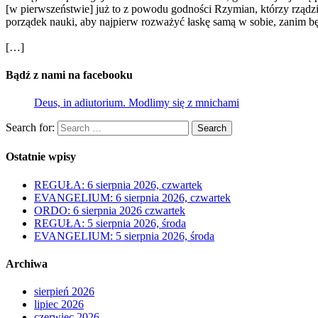
[w pierwszeństwie] już to z powodu godności Rzymian, którzy rządzili
porządek nauki, aby najpierw rozważyć łaskę samą w sobie, zanim bę
[…]
Bądź z nami na facebooku
Deus, in adiutorium. Modlimy się z mnichami
Search for:
Search
Ostatnie wpisy
REGUŁA: 6 sierpnia 2026, czwartek
EVANGELIUM: 6 sierpnia 2026, czwartek
ORDO: 6 sierpnia 2026 czwartek
REGUŁA: 5 sierpnia 2026, środa
EVANGELIUM: 5 sierpnia 2026, środa
Archiwa
sierpień 2026
lipiec 2026
czerwiec 2026