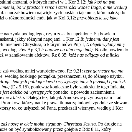
stkimi cnotami, o których mówi w 1 Kor 3,12:
jak ktoś na tym
mienia, bo w prostocie serca i szczerości wobec Boga, a nie według
wał: nauczał bowiem największych boskich tajemnic, które należą do
zi o różnorodności cnót, jak w Kol 3,12:
przyobleczcie się jako
ęc naczynia podług tego, czym zostały napełnione. Są bowiem
 łaskami, jakby różnymi napojami, 1 Kor 12,8:
jednemu dany jest
zyli imieniem Chrystusa, o którym mówi Pnp 1,2:
olejek wylany imię
m, według słów Ap 3,12:
napiszę na nim moje imię
. Nosiło bowiem to
ież w zamiłowaniu afektów, Rz 8,35:
któż nas odłączy od miłości
nne zaś według mniej wartościowego, Rz 9,21:
czyż garncarz nie ma
e, według boskiego porządku, przeznaczeni są do różnego użytku,
 drogi. Jednych pobłogosławił i wywyższył, innych przeklął i poniżył
.
e imię
(Dz 9,15), ponieważ konieczne było zaniesienie tego Imienia,
e jest daleko od występnych
; ponadto, z powodu zaciemnienia
e nie z bliska
. Dlatego też, tak jak Aniołowie przynoszą nam – od
ię Proroków, którzy naukę prawa tłumaczą ludowi, zgodnie ze słowami
órzy to, co usłyszeli od Pana, przekazali wiernym, według 1 Kor
a zaś noszę w ciele moim stygmaty Chrystusa Jezusa
. Po drugie na
oże on być symbolizowany przez gołębia z Rdz 8,11, który