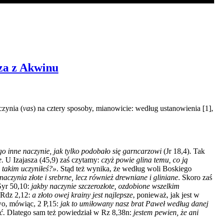
sza z Akwinu
czynia (
vas
)
na cztery sposoby
, mianowicie: według ustanowienia [1],
ego inne naczynie, jak tylko podobało się garncarzowi
(Jr 18,4). Tak
e
. U Izajasza (45,9) zaś czytamy:
czyż powie glina temu, co ją
e takim uczyniłeś?»
. Stąd też wynika, że według woli Boskiego
naczynia złote i srebrne, lecz również drewniane i gliniane
.
Skoro zaś
Syr 50,10:
jakby naczynie szczerozłote, ozdobione wszelkim
 Rdz 2,12:
a złoto owej krainy jest najlepsze
, ponieważ, jak jest w
wo, mówiąc, 2 P,15:
jak to umiłowany nasz brat Paweł według danej
ć
. Dlatego sam też powiedział w Rz 8,38n:
jestem pewien, że ani