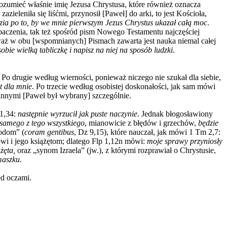
rozumieć właśnie imię Jezusa Chrystusa, które również oznacza
azieleniła się liśćmi, przynosił [Paweł] do arki, to jest Kościoła,
zia po to, by we mnie pierwszym Jezus Chrystus ukazał całą moc
.
baczenia, tak też spośród pism Nowego Testamentu najczęściej
nieważ w obu [wspomnianych] Pismach zawarta jest nauka niemal całej
obie wielką tabliczkę i napisz na niej na sposób ludzki
.
. Po drugie według wierności, ponieważ niczego nie szukał dla siebie,
t dla mnie
. Po trzecie według osobistej doskonałości, jak sam mówi
 innymi [Paweł był wybrany] szczególnie.
51,34:
następnie wyrzucił jak puste naczynie
.
Jednak błogosławiony
e samego z tego wszystkiego
, mianowicie z błędów i grzechów,
będzie
rodom” (
coram gentibus
, Dz 9,15), które nauczał, jak mówi 1 Tm 2,7:
owi i jego książętom; dlatego Flp 1,12n mówi:
moje sprawy przyniosły
ążęta,
oraz „synom Izraela” (jw.), z którymi rozprawiał o Chrystusie,
maszku
.
ed oczami.