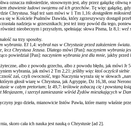
oliwa oznacza miłosierdzie, stosownym jest, aby przez gałązkę oliwną 
wiem zbawienie ludowi swojemu od ich grzechów
.
Tę więc gałązkę, gdy z
sierdzie Chrystusa. Stąd też sam mówi w 1 Tm 1,16:
dostąpiłem miłosierd
żywa się w Kościele Psalmów Dawida, który zgrzeszywszy dostąpił prze
to wzrastała nadzieja w grzesznikach; jest też inny powód dla tego, po
cz również nieobecnym i przyszłym, spełniając słowa Pisma, Iz 8,1:
weź s
nałość na trzy sposoby.
em wybrania
. Ef 1,4:
wybrał nas w Chrystusie przed założeniem świata
, lecz Chrystusa Jezusa
. Dlatego mówi [Pan]:
naczyniem wybrania jes
ząco powiedział [Pan]:
naczyniem wybrania jest dla mnie
, jakby przed
użyteczne, albo z powodu grzechu, albo z powodu błędu, jak mówi Jr 
aczyniem wybrania, jak mówi 2 Tm 2,21:
jeśliby więc ktoś oczyścił siebi
czność zaś, czyli owocność, tego Naczynia wyraża się w słowach „na
którym głosił wiarę w Chrystusa, jak Agryppie, Dz 16,38, oraz Neron
ystusie w całym pretorium
; Iz 49,7:
królowie zobaczą cię i powstaną ksi
st Mesjaszem, i szerzył zamieszanie wśród Żydów mieszkających w Da
czyny jego dzieła, mianowicie listów Pawła, które mamy właśnie prz
ia, skoro cała ich nauka jest nauką o Chrystusie [ad 2].