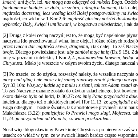
śmierć, ani życie
, itd.
nie mogą nas odłączyć od miłości Boga
. Ozdob
fundamencie buduje: ze złota, ze srebra, z drogich kamieni
,
i tak dale
mądrości doczesnej, lecz według łaski Bożej postępowaliśmy na świec
mądrości, co widać w 1 Kor 2,6:
mądrość głosimy pośród doskonały
wybrańcy Boży, święci i umiłowani, w bogactwa miłosierdzia,
i tak da
[2] Drugą z kolei cechą naczyń jest to, że mogą być napełnione płyna
naczynia [do przechowania] wina, inne oleju, i różne różnych rodzaj
przez Ducha dar mądrości słowa, drugiemu
, i tak dalej. To zaś Na
twoje.
Dlatego powiedziane jest:
aby zaniósł moje imię
(Dz 9,15). Zd
imię w poznaniu intelektu, 1 Kor 2,2:
postanowiłem bowiem, będąc wśr
Chrystusa
. Miało je wreszcie w całym swoim życiu, dlatego nauczał
[3] Po trzecie, co do użytku, rozważyć należy, że wszelkie naczynia
mocy nad gliną i nie może z tej samej zaprawy zrobić jednego naczyn
Syr 33,10n:
Wszyscy ludzie są z mułu i z ziemi, tak też Adam został s
To zaś Naczynie uznane zostało do użytku szlachetnego, jest bowi
skoro daleko było od ludzi, Iz 30,27:
oto imię Pana przychodzi z dale
intelektu, dlatego też o niektórych mówi Hbr 11,13, że
spoglądali z d
Boga odległym – boskie światła, tak apostołowie przynieśli nam nau
Malachiasza (3,22):
pamiętajcie [o Prawie] mego sługi, Mojżesza
,
tak
11,23:
ja otrzymałem od Pana to, co wam przekazałem
.
Nosił więc błogosławiony Paweł imię Chrystusa: po pierwsze zaś w c
ustach: co widać w tym, że w swoich listach bardzo często wspomina