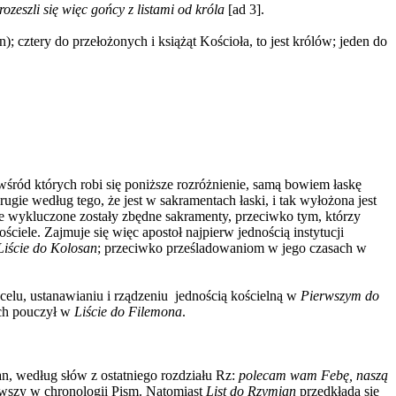
rozeszli się więc gońcy z listami od króla
[ad 3].
cztery do przełożonych i książąt Kościoła, to jest królów; jeden do
 wśród których robi się poniższe rozróżnienie, samą bowiem łaskę
drugie według tego, że jest w sakramentach łaski, i tak wyłożona jest
ie wykluczone zostały zbędne sakramenty, przeciwko tym, którzy
ciele. Zajmuje się więc apostoł najpierw jednością instytucji
Liście do Kolosan
; przeciwko prześladowaniom w jego czasach w
elu, ustanawianiu i rządzeniu jednością kościelną w
Pierwszym do
ch pouczył w
Liście do Filemona
.
an, według słów z ostatniego rozdziału Rz:
p
olecam wam Febę, naszą
erwszy w chronologii Pism. Natomiast
List do Rzymian
przedkłada się