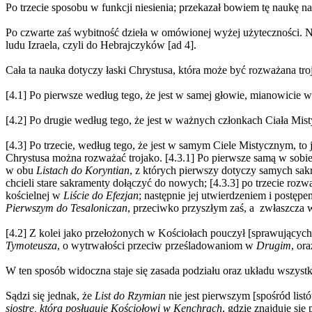
Po trzecie sposobu w funkcji niesienia; przekazał bowiem tę naukę 
Po czwarte zaś wybitność dzieła w omówionej wyżej użyteczności. Nap
ludu Izraela, czyli do Hebrajczyków [ad 4].
Cała ta nauka dotyczy łaski Chrystusa, która może być rozważana tro
[4.1] Po pierwsze według tego, że jest w samej głowie, mianowicie w
[4.2] Po drugie według tego, że jest w ważnych członkach Ciała Mist
[4.3] Po trzecie, według tego, że jest w samym Ciele Mistycznym, to 
Chrystusa można rozważać trojako. [4.3.1] Po pierwsze samą w sobie
w obu
Listach do Koryntian
, z których pierwszy dotyczy samych sak
chcieli stare sakramenty dołączyć do nowych; [4.3.3] po trzecie rozw
kościelnej w
Liście do Efezjan
; następnie jej utwierdzeniem i postęp
Pierwszym do Tesaloniczan
, przeciwko przyszłym zaś, a zwłaszcza 
[4.2] Z kolei jako przełożonych w Kościołach pouczył [sprawującyc
Tymoteusza
, o wytrwałości przeciw prześladowaniom w
Drugim
, or
W ten sposób widoczna staje się zasada podziału oraz układu wszystk
Sądzi się jednak, że
List do Rzymian
nie jest pierwszym [spośród lis
siostrę, która posługuje Kościołowi w Kenchrach
,
gdzie znajduje się 