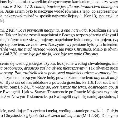
iony był natomiast wszelkim drogocennym kamieniem, to znaczy wszy
j, oraz w 2 Kor 1,12:
chlubą bowiem jest dla nas świadectwo naszego su
ie
. Jakie zatem było to naczynie widać również z tego, co zaprezento
ch
, nakazywał miłość w sposób najwznioślejszy (1 Kor 13), pouczył lud
lej.
mi, 2 Krl 4,5:
ci przynosili naczynia, a ona nalewała
. Rozróżnia się wi
ów. Tak też ludzie zostali napełnieni z Bożego rozporządzenia różnymi
czynie, którym teraz się zajmujemy, napełnione było cennym napojem, c
aje się bowiem, że całe [owo Naczynie] wypełnione było tym Imienie
ód was, nie znać niczego więcej, jak tylko Chrystusa
. Miało je równ
 w Gal 2,20:
teraz żyję już nie ja, lecz żyje we mnie Chrystus
.
 ocenia się według jakiegoś użytku, lecz jedne według chwalebnego, i
ia ozdobnego, drugiego zaś na użytek niezaszczytny?
Tak również ludzi
tworzony. Pan rozdzielił ich w pełni swej mądrości i różne wyznaczył im
em naczyniem noszącym Boże imię, powiedziano bowiem:
aby nosił moj
ka
. Było zaś od nas oddalone z powodu grzechu, Ps 118,155:
zbawieni
aleka
, oraz Lb 24,17:
widzę go, lecz jeszcze nie teraz, dostrzegam go, al
kę Ewangelii. I jak w Starym Testamencie po Prawie Mojżesza czyta s
 też w Nowym Testamencie, po Ewangelii czyta się naukę apostołów, kt
iele, naśladując Go życiem i męką, według ostatniego rozdziału Gal:
j
 o Chrystusie:
z głębokości zaś serca mówią usta
(Mt 12,34). Dlatego m