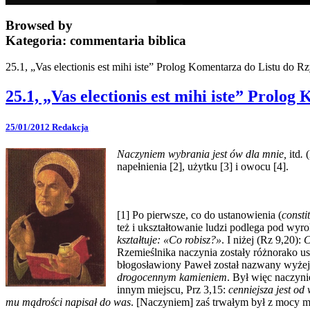
Browsed by
Kategoria:
commentaria biblica
25.1, „Vas electionis est mihi iste” Prolog Komentarza do Listu do
25.1, „Vas electionis est mihi iste” Prol
25/01/2012
Redakcja
Naczyniem wybrania jest ów dla mnie,
itd
.
(
napełnienia [2], użytku [3] i owocu [4].
[1] Po pierwsze, co do ustanowienia (
consti
też i ukształtowanie ludzi podlega pod wy
kształtuje: «Co robisz?»
. I niżej (Rz 9,20):
C
Rzemieślnika naczynia zostały różnorako u
błogosławiony Paweł został nazwany wyżej
drogocennym kamieniem
. Był więc naczyni
innym miejscu, Prz 3,15:
cenniejsza jest od
mu mądrości napisał do was
. [Naczyniem] zaś trwałym był z mocy mi