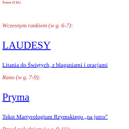
Święto (2 kl.)
Wczesnym rankiem (w g. 6-7)
:
LAUDESY
Litania do Świętych, z błaganiami i oracjami
Rano (w g. 7-9):
Pryma
Tekst Martyrologium Rzymskiego „na jutro”
Przed południem (w g. 9-11)
: