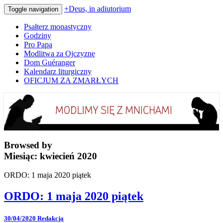
+Deus, in adiutorium
Toggle navigation
Psałterz monastyczny
Godziny
Pro Papa
Modlitwa za Ojczyznę
Dom Guéranger
Kalendarz liturgiczny
OFICJUM ZA ZMARŁYCH
Codziennie modlimy się z mnichami
+Deus, in adiutorium
Browsed by
Miesiąc:
kwiecień 2020
ORDO: 1 maja 2020 piątek
ORDO: 1 maja 2020 piątek
30/04/2020
Redakcja