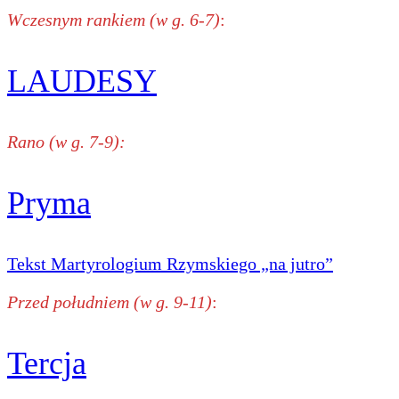
Wczesnym rankiem (w g. 6-7)
:
LAUDESY
Rano (w g. 7-9):
Pryma
Tekst Martyrologium Rzymskiego „na jutro”
Przed południem (w g. 9-11)
:
Tercja