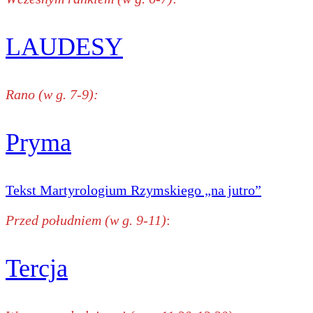
LAUDESY
Rano (w g. 7-9):
Pryma
Tekst Martyrologium Rzymskiego „na jutro”
Przed południem (w g. 9-11)
:
Tercja