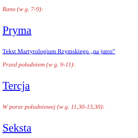
Rano (w g. 7-9):
Pryma
Tekst Martyrologium Rzymskiego „na jutro”
Przed południem (w g. 9-11)
:
Tercja
W porze południowej (w g. 11,30-13,30):
Seksta