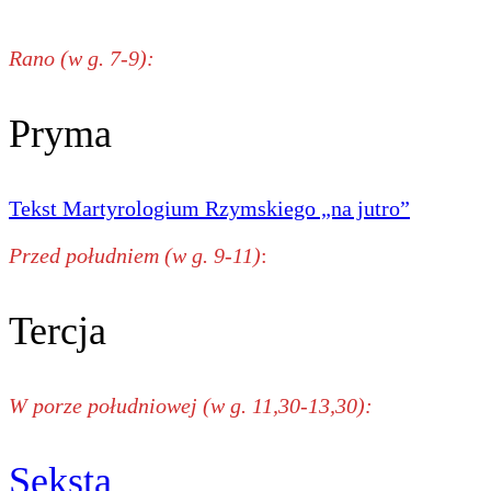
Rano (w g. 7-9):
Pryma
Tekst Martyrologium Rzymskiego „na jutro”
Przed południem (w g. 9-11)
:
Tercja
W porze południowej (w g. 11,30-13,30):
Seksta