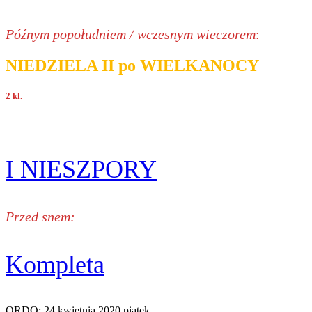
Późnym popołudniem / wczesnym wieczorem
:
NIEDZIELA II po WIELKANOCY
2 kl.
I NIESZPORY
Przed snem:
Kompleta
ORDO: 24 kwietnia 2020 piątek