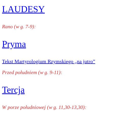
LAUDESY
Rano (w g. 7-9):
Pryma
Tekst Martyrologium Rzymskiego „na jutro”
Przed południem (w g. 9-11)
:
Tercja
W porze południowej (w g. 11,30-13,30):