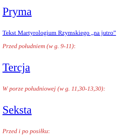
Pryma
Tekst Martyrologium Rzymskiego „na jutro”
Przed południem (w g. 9-11)
:
Tercja
W porze południowej (w g. 11,30-13,30):
Seksta
Przed i po posiłku
: