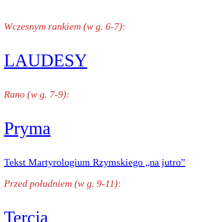
Wczesnym rankiem (w g. 6-7)
:
LAUDESY
Rano (w g. 7-9):
Pryma
Tekst Martyrologium Rzymskiego „na jutro”
Przed południem (w g. 9-11)
:
Tercja