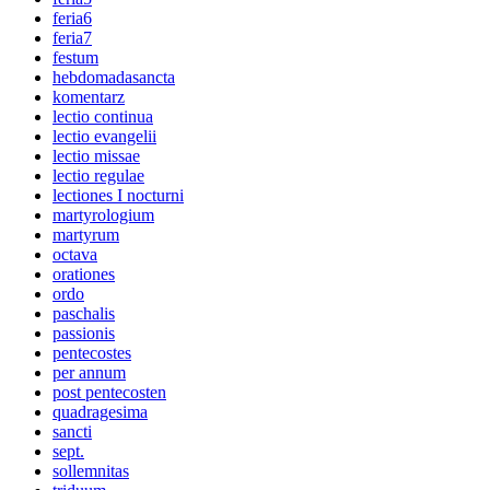
feria6
feria7
festum
hebdomadasancta
komentarz
lectio continua
lectio evangelii
lectio missae
lectio regulae
lectiones I nocturni
martyrologium
martyrum
octava
orationes
ordo
paschalis
passionis
pentecostes
per annum
post pentecosten
quadragesima
sancti
sept.
sollemnitas