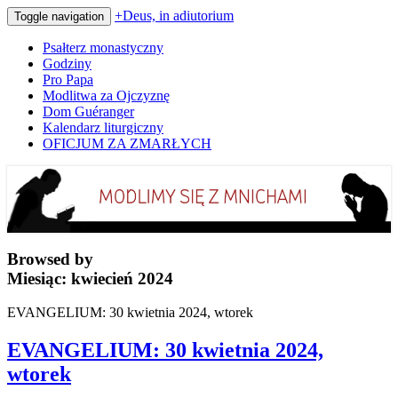
+Deus, in adiutorium
Toggle navigation
Psałterz monastyczny
Godziny
Pro Papa
Modlitwa za Ojczyznę
Dom Guéranger
Kalendarz liturgiczny
OFICJUM ZA ZMARŁYCH
Codziennie modlimy się z mnichami
+Deus, in adiutorium
Browsed by
Miesiąc:
kwiecień 2024
EVANGELIUM: 30 kwietnia 2024, wtorek
EVANGELIUM: 30 kwietnia 2024,
wtorek