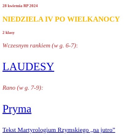
28 kwietnia RP 2024
NIEDZIELA IV PO WIELKANOCY
2 klasy
Wczesnym rankiem (w g. 6-7)
:
LAUDESY
Rano (w g. 7-9):
Pryma
Tekst Martyrologium Rzymskiego „na jutro”