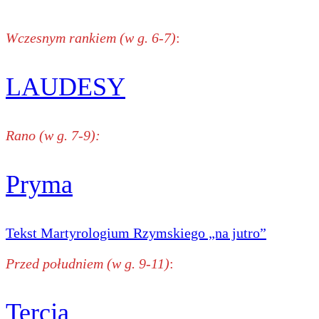
Wczesnym rankiem (w g. 6-7)
:
LAUDESY
Rano (w g. 7-9):
Pryma
Tekst Martyrologium Rzymskiego „na jutro”
Przed południem (w g. 9-11)
:
Tercja