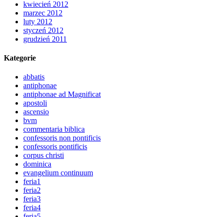
kwiecień 2012
marzec 2012
luty 2012
styczeń 2012
grudzień 2011
Kategorie
abbatis
antiphonae
antiphonae ad Magnificat
apostoli
ascensio
bvm
commentaria biblica
confessoris non pontificis
confessoris pontificis
corpus christi
dominica
evangelium continuum
feria1
feria2
feria3
feria4
feria5