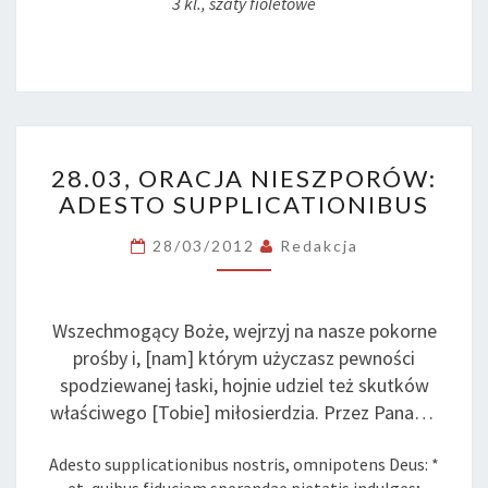
3 kl., szaty fioletowe
28.03,
28.03, ORACJA NIESZPORÓW:
ORACJA
ADESTO SUPPLICATIONIBUS
NIESZPORÓW:
ADESTO
28/03/2012
Redakcja
SUPPLICATIONIBUS
Wszechmogący Boże, wejrzyj na nasze pokorne
prośby i, [nam] którym użyczasz pewności
spodziewanej łaski, hojnie udziel też skutków
właściwego [Tobie] miłosierdzia. Przez Pana…
Adesto supplicationibus nostris, omnipotens Deus: *