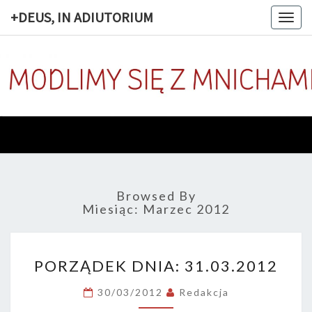
+DEUS, IN ADIUTORIUM
Togg
navig
+DEUS, 
Codziennie
Modlimy
Się Z
ADIUTOR
Mnichami
Browsed By
Miesiąc:
Marzec 2012
PORZĄDEK
PORZĄDEK DNIA: 31.03.2012
DNIA:
31.03.2012
30/03/2012
Redakcja