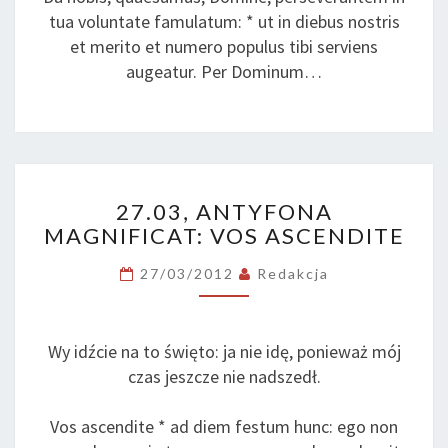
tua voluntate famulatum: * ut in diebus nostris
et merito et numero populus tibi serviens
augeatur. Per Dominum…
27.03,
27.03, ANTYFONA
ANTYFONA
MAGNIFICAT: VOS ASCENDITE
MAGNIFICAT:
VOS
27/03/2012
Redakcja
ASCENDITE
Wy idźcie na to święto: ja nie idę, ponieważ mój
czas jeszcze nie nadszedł.
Vos ascendite * ad diem festum hunc: ego non