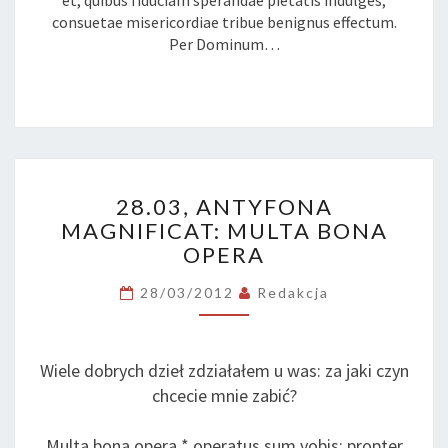
et, quibus fiduciam sperandae pietatis indulges;
consuetae misericordiae tribue benignus effectum.
Per Dominum…
28.03,
28.03, ANTYFONA
ANTYFONA
MAGNIFICAT: MULTA BONA
MAGNIFICAT:
OPERA
MULTA
BONA
28/03/2012
Redakcja
OPERA
Wiele dobrych dzieł zdziałałem u was: za jaki czyn
chcecie mnie zabić?
Multa bona opera * operatus sum vobis: propter