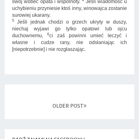
4
swój wobec opata i wspólnoty.
Jeśli wiadomość u
uchybieniu przyniesie ktoś inny, winowajca zostanie
surowiej ukarany.
5
Jeśli jednak chodzi o grzech ukryty w duszy,
niechaj wyjawi go tylko opatowi lub ojcu
6
duchownemu,
ci zaś powinni umieć leczyć i
własne i cudze rany, nie odsłaniając ich
[niepotrzebnie] i nie rozgłaszając.
Posts
navigation
OLDER POST