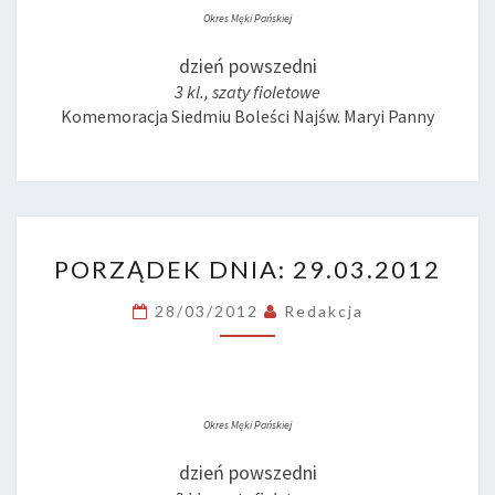
Okres Męki Pańskiej
dzień powszedni
3 kl., szaty fioletowe
Komemoracja Siedmiu Boleści Najśw. Maryi Panny
PORZĄDEK
PORZĄDEK DNIA: 29.03.2012
DNIA:
29.03.2012
28/03/2012
Redakcja
Okres Męki Pańskiej
dzień powszedni