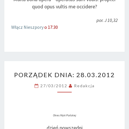
quod opus vultis me occidere?
por. J 10,32
Włącz Nieszpory
o 17:30
PORZĄDEK
PORZĄDEK DNIA: 28.03.2012
DNIA:
28.03.2012
27/03/2012
Redakcja
Okres Męki Pańskiej
dzień powszedni