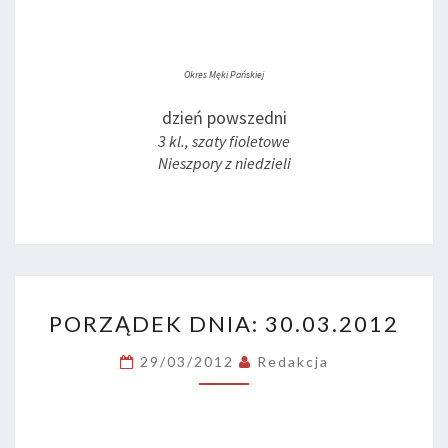
Okres Męki Pańskiej
dzień powszedni
3 kl., szaty fioletowe
Nieszpory z niedzieli
PORZĄDEK
PORZĄDEK DNIA: 30.03.2012
DNIA:
30.03.2012
29/03/2012
Redakcja