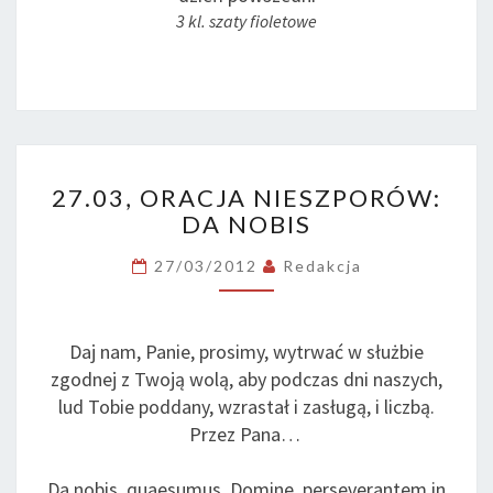
3 kl. szaty fioletowe
27.03,
27.03, ORACJA NIESZPORÓW:
ORACJA
DA NOBIS
NIESZPORÓW:
DA
27/03/2012
Redakcja
NOBIS
Daj nam, Panie, prosimy, wytrwać w służbie
zgodnej z Twoją wolą, aby podczas dni naszych,
lud Tobie poddany, wzrastał i zasługą, i liczbą.
Przez Pana…
Da nobis, quaesumus, Domine, perseverantem in