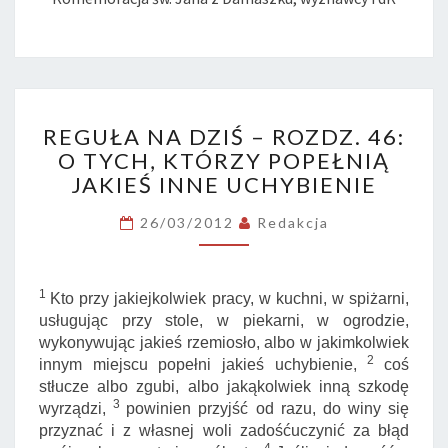
REGUŁA
REGUŁA NA DZIŚ – ROZDZ. 46:
NA
O TYCH, KTÓRZY POPEŁNIĄ
DZIŚ
JAKIEŚ INNE UCHYBIENIE
–
ROZDZ.
26/03/2012
Redakcja
46:
O
TYCH,
KTÓRZY
1
Kto przy jakiejkolwiek pracy, w kuchni, w spiżarni,
POPEŁNIĄ
usługując przy stole, w piekarni, w ogrodzie,
JAKIEŚ
wykonywując jakieś rzemiosło, albo w jakimkolwiek
INNE
2
innym miejscu popełni jakieś uchybienie,
coś
UCHYBIENIE
stłucze albo zgubi, albo jakąkolwiek inną szkodę
3
wyrządzi,
powinien przyjść od razu, do winy się
przyznać i z własnej woli zadośćuczynić za błąd