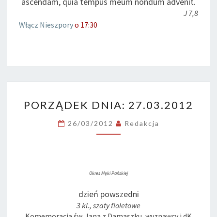
ascendam, quia tempus meum nondum advenit.
J 7,8
Włącz Nieszpory
o 17:30
PORZĄDEK
PORZĄDEK DNIA: 27.03.2012
DNIA:
27.03.2012
26/03/2012
Redakcja
Okres Męki Pańskiej
dzień powszedni
3 kl., szaty fioletowe
Komemoracja św. Jana z Damaszku, wyznawcy i dK