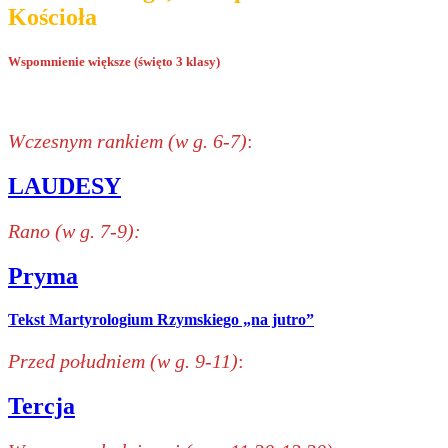
Kościoła
Wspomnienie większe (święto 3 klasy)
Wczesnym rankiem (w g. 6-7)
:
LAUDESY
Rano (w g. 7-9):
Pryma
Tekst Martyrologium Rzymskiego „na jutro”
Przed południem (w g. 9-11)
:
Tercja