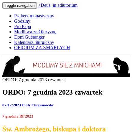
+Deus, in adiutorium
Toggle navigation
Psałterz monastyczny
Godziny
Pro Papa
Modlitwa za Ojczyznę
Dom Guéranger
Kalendarz liturgiczny
OFICJUM ZA ZMARŁYCH
Codziennie modlimy się z mnichami
+Deus, in adiutorium
ORDO: 7 grudnia 2023 czwartek
ORDO: 7 grudnia 2023 czwartek
07/12/2023
Piotr Chrzanowski
7 grudnia RP 2023
Św. Ambrożego, biskupa i doktora