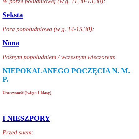
W porze południowej (w g. 11,30-13,30):
Seksta
Pora popołudniowa (w g. 14-15,30):
Nona
Późnym popołudniem / wczesnym wieczorem
:
NIEPOKALANEGO POCZĘCIA N. M.
P.
Uroczystość (święto 1 klasy)
I NIESZPORY
Przed snem: