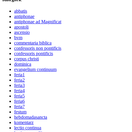
abbatis
antiphonae
antiphonae ad Magnificat
apostoli
ascensio
bvm
commentaria biblica
confessoris non pontificis
confessoris pontificis
corpus christi
dominica
evangelium continuum
feria1
feria2
feria3
feria4
feria5
feria6
feria7
festum
hebdomadasancta
komentarz
lectio continua