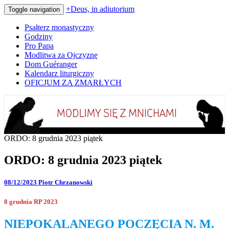
+Deus, in adiutorium
Toggle navigation
Psałterz monastyczny
Godziny
Pro Papa
Modlitwa za Ojczyznę
Dom Guéranger
Kalendarz liturgiczny
OFICJUM ZA ZMARŁYCH
Codziennie modlimy się z mnichami
+Deus, in adiutorium
ORDO: 8 grudnia 2023 piątek
ORDO: 8 grudnia 2023 piątek
08/12/2023
Piotr Chrzanowski
8 grudnia RP 2023
NIEPOKALANEGO POCZĘCIA N. M.