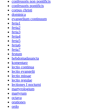
confessoris non pontificis
confessoris pontificis
corpus christi
dominica
evangelium continuum
feria1
feria2
feria3
feria4
feria5
feria6
feria7
festum
hebdomadasancta
komentarz
lectio continua
lectio evangelii
lectio missae
lectio regulae
lectiones I nocturni
martyrologium
martyrum
octava
orationes
ordo