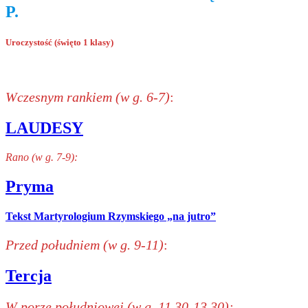
P.
Uroczystość (święto 1 klasy)
Wczesnym rankiem (w g. 6-7)
:
LAUDESY
Rano (w g. 7-9):
Pryma
Tekst Martyrologium Rzymskiego „na jutro”
Przed południem (w g. 9-11)
:
Tercja
W porze południowej (w g. 11,30-13,30):