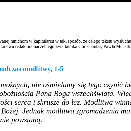
wanej mnichom w kapitularzu w taki sposób, że całego tekstu wysłuch
torstwa redaktora naczelnego kwartalnika Christianitas, Pawła Milcark
odczas modlitwy, 1-5
 możnych, nie ośmielamy się tego czynić be
 pobożnością Pana Boga wszechświata. Wie
ości serca i skrusze do łez. Modlitwa winn
i Bożej. Jednak modlitwa zgromadzenia ma
śnie powstaną
.