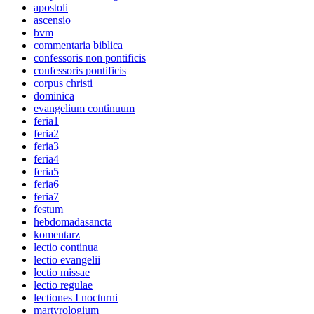
apostoli
ascensio
bvm
commentaria biblica
confessoris non pontificis
confessoris pontificis
corpus christi
dominica
evangelium continuum
feria1
feria2
feria3
feria4
feria5
feria6
feria7
festum
hebdomadasancta
komentarz
lectio continua
lectio evangelii
lectio missae
lectio regulae
lectiones I nocturni
martyrologium