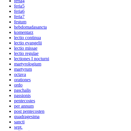
feria4
feria5
feria6
feria7
festum
hebdomadasancta
komentarz
lectio continua
lectio evangelii
lectio missae
lectio regulae
lectiones I nocturni
martyrologium
martyrum
octava
orationes
ordo
paschalis
passionis
pentecostes
per annum
post pentecosten
quadragesima
sancti
sept.