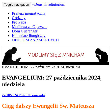
+Deus, in adiutorium
Toggle navigation
Psałterz monastyczny
Godziny
Pro Papa
Modlitwa za Ojczyznę
Dom Guéranger
Kalendarz liturgiczny
OFICJUM ZA ZMARŁYCH
Codziennie modlimy się z mnichami
+Deus, in adiutorium
EVANGELIUM: 27 października 2024, niedziela
EVANGELIUM: 27 października 2024,
niedziela
27/10/2024
Piotr Chrzanowski
Ciąg dalszy Ewangelii Św. Mateusza