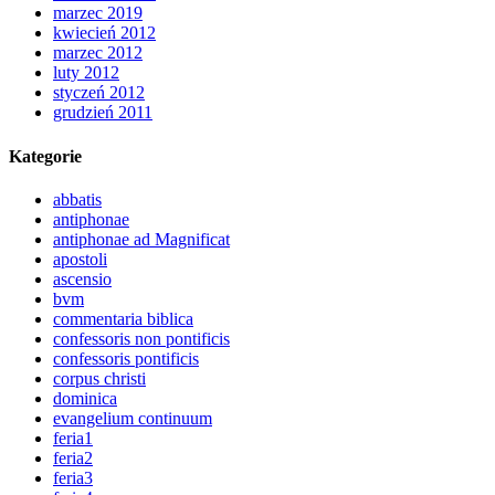
marzec 2019
kwiecień 2012
marzec 2012
luty 2012
styczeń 2012
grudzień 2011
Kategorie
abbatis
antiphonae
antiphonae ad Magnificat
apostoli
ascensio
bvm
commentaria biblica
confessoris non pontificis
confessoris pontificis
corpus christi
dominica
evangelium continuum
feria1
feria2
feria3