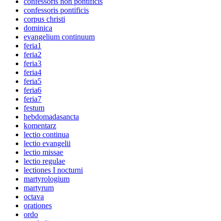
confessoris non pontificis
confessoris pontificis
corpus christi
dominica
evangelium continuum
feria1
feria2
feria3
feria4
feria5
feria6
feria7
festum
hebdomadasancta
komentarz
lectio continua
lectio evangelii
lectio missae
lectio regulae
lectiones I nocturni
martyrologium
martyrum
octava
orationes
ordo