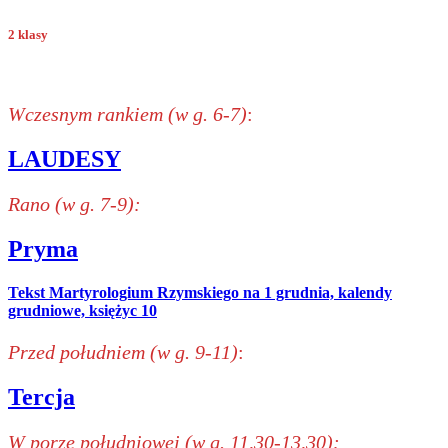
2 klasy
Wczesnym rankiem (w g. 6-7)
:
LAUDESY
Rano (w g. 7-9):
Pryma
Tekst Martyrologium Rzymskiego na 1 grudnia, kalendy
grudniowe, księżyc 10
Przed południem (w g. 9-11)
:
Tercja
W porze południowej (w g. 11,30-13,30):