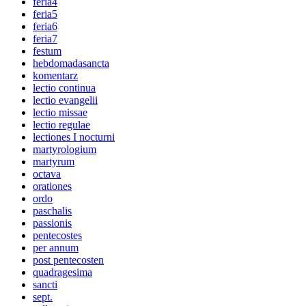
feria4
feria5
feria6
feria7
festum
hebdomadasancta
komentarz
lectio continua
lectio evangelii
lectio missae
lectio regulae
lectiones I nocturni
martyrologium
martyrum
octava
orationes
ordo
paschalis
passionis
pentecostes
per annum
post pentecosten
quadragesima
sancti
sept.