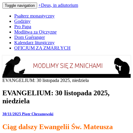
+Deus, in adiutorium
Toggle navigation
Psałterz monastyczny
Godziny
Pro Papa
Modlitwa za Ojczyznę
Dom Guéranger
Kalendarz liturgiczny
OFICJUM ZA ZMARŁYCH
Codziennie modlimy się z mnichami
+Deus, in adiutorium
EVANGELIUM: 30 listopada 2025, niedziela
EVANGELIUM: 30 listopada 2025,
niedziela
30/11/2025
Piotr Chrzanowski
Ciąg dalszy Ewangelii Św. Mateusza