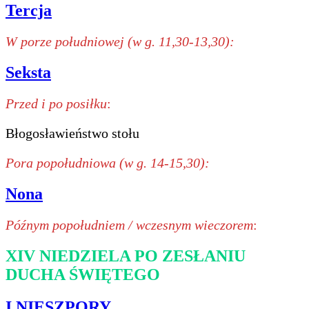
Tercja
W porze południowej (w g. 11,30-13,30):
Seksta
Przed i po posiłku
:
Błogosławieństwo stołu
Pora popołudniowa (w g. 14-15,30):
Nona
Późnym popołudniem / wczesnym wieczorem
:
XIV NIEDZIELA PO ZESŁANIU
DUCHA ŚWIĘTEGO
I NIESZPORY