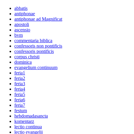
abbatis
antiphonae
antiphonae ad Magnificat
apostoli
ascensio
bvm
commentaria biblica
confessoris non pontificis
confessoris pontificis
corpus christi
dominica
evangelium continuum
feria1
feria2
feria3
feria4
feria5
feria6
feria7
festum
hebdomadasancta
komentarz
lectio continua
lectio evangelii