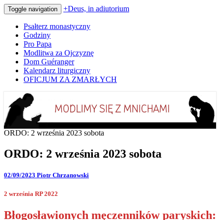
+Deus, in adiutorium
Toggle navigation
Psałterz monastyczny
Godziny
Pro Papa
Modlitwa za Ojczyznę
Dom Guéranger
Kalendarz liturgiczny
OFICJUM ZA ZMARŁYCH
Codziennie modlimy się z mnichami
+Deus, in adiutorium
ORDO: 2 września 2023 sobota
ORDO: 2 września 2023 sobota
02/09/2023
Piotr Chrzanowski
2 września RP 2022
Błogosławionych męczenników paryskich: