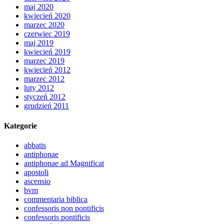
maj 2020
kwiecień 2020
marzec 2020
czerwiec 2019
maj 2019
kwiecień 2019
marzec 2019
kwiecień 2012
marzec 2012
luty 2012
styczeń 2012
grudzień 2011
Kategorie
abbatis
antiphonae
antiphonae ad Magnificat
apostoli
ascensio
bvm
commentaria biblica
confessoris non pontificis
confessoris pontificis