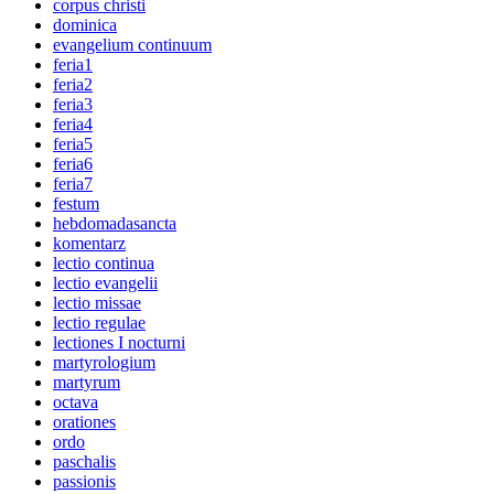
corpus christi
dominica
evangelium continuum
feria1
feria2
feria3
feria4
feria5
feria6
feria7
festum
hebdomadasancta
komentarz
lectio continua
lectio evangelii
lectio missae
lectio regulae
lectiones I nocturni
martyrologium
martyrum
octava
orationes
ordo
paschalis
passionis