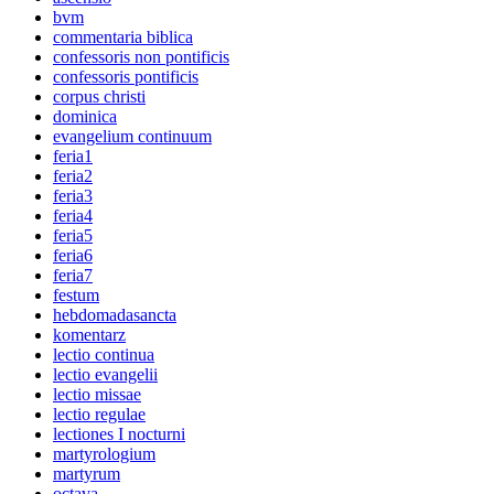
bvm
commentaria biblica
confessoris non pontificis
confessoris pontificis
corpus christi
dominica
evangelium continuum
feria1
feria2
feria3
feria4
feria5
feria6
feria7
festum
hebdomadasancta
komentarz
lectio continua
lectio evangelii
lectio missae
lectio regulae
lectiones I nocturni
martyrologium
martyrum
octava