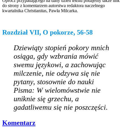
Oprócz przypadającego na dany dzień tekstu podajemy także link
do strony z komentarzem autorstwa redaktora naczelnego
kwartalnika Christianitas, Pawła Milcarka.
Rozdział VII, O pokorze, 56-58
Dziewiąty stopień pokory mnich
osiąga, gdy wzbrania mówić
swemu językowi, a zachowując
milczenie, nie odzywa się nie
pytany, stosownie do nauki
Pisma: W wielomówstwie nie
uniknie się grzechu, a
gadatliwemu się nie poszczęści
.
Komentarz