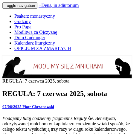
+Deus, in adiutorium
Toggle navigation
Psałterz monastyczny
Godziny
Pro Papa
Modlitwa za Ojczyznę
Dom Guéranger
Kalendarz liturgiczny
OFICJUM ZA ZMARŁYCH
Codziennie modlimy się z mnichami
+Deus, in adiutorium
REGUŁA: 7 czerwca 2025, sobota
REGUŁA: 7 czerwca 2025, sobota
07/06/2025
Piotr Chrzanowski
Podajemy tutaj codzienny fragment z Reguły św. Benedykta
,
odczytywanej mnichom w kapitularzu codziennie w taki sposób, że
całego tekstu wysłuchują trzy razy w ciągu roku kalendarzowego.