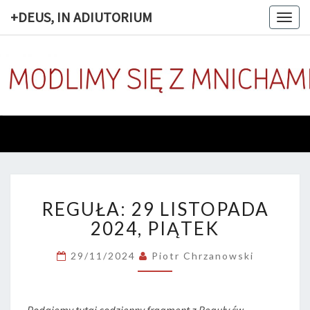
+DEUS, IN ADIUTORIUM
Togg
navig
+DEUS, 
Codziennie
Modlimy
Się Z
ADIUTOR
Mnichami
REGUŁA:
REGUŁA: 29 LISTOPADA
29
LISTOPADA
2024, PIĄTEK
2024,
PIĄTEK
29/11/2024
Piotr Chrzanowski