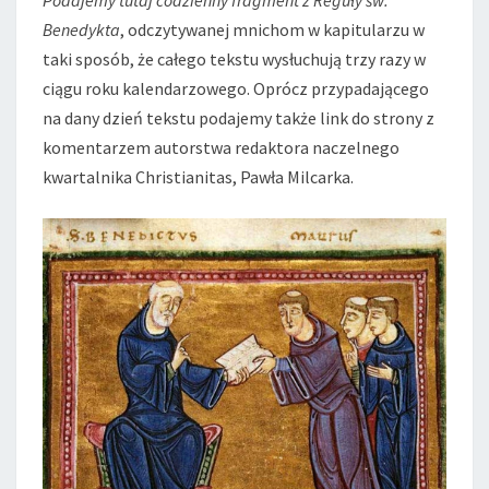
Podajemy tutaj codzienny fragment z Reguły św.
Benedykta
, odczytywanej mnichom w kapitularzu w
taki sposób, że całego tekstu wysłuchują trzy razy w
ciągu roku kalendarzowego. Oprócz przypadającego
na dany dzień tekstu podajemy także link do strony z
komentarzem autorstwa redaktora naczelnego
kwartalnika Christianitas, Pawła Milcarka.