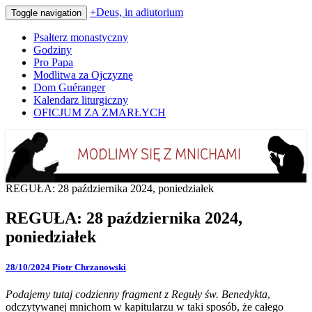
+Deus, in adiutorium
Toggle navigation
Psałterz monastyczny
Godziny
Pro Papa
Modlitwa za Ojczyznę
Dom Guéranger
Kalendarz liturgiczny
OFICJUM ZA ZMARŁYCH
Codziennie modlimy się z mnichami
+Deus, in adiutorium
REGUŁA: 28 października 2024, poniedziałek
REGUŁA: 28 października 2024,
poniedziałek
28/10/2024
Piotr Chrzanowski
Podajemy tutaj codzienny fragment z Reguły św. Benedykta
,
odczytywanej mnichom w kapitularzu w taki sposób, że całego