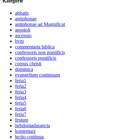
Kategorie
abbatis
antiphonae
antiphonae ad Magnificat
apostoli
ascensio
bvm
commentaria biblica
confessoris non pontificis
confessoris pontificis
corpus christi
dominica
evangelium continuum
feria1
feria2
feria3
feria4
feria5
feria6
feria7
festum
hebdomadasancta
komentarz
lectio continua