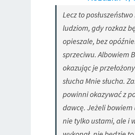
Lecz to posłuszeństwo
ludziom, gdy rozkaz b
opieszale, bez opóźnie
sprzeciwu. Albowiem 
okazując je przełożon
słucha Mnie słucha. Z
powinni okazywać z p
dawcę. Jeżeli bowiem u
nie tylko ustami, ale i
wykonał, nie będzie to