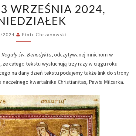
REGUŁA:
23 WRZEŚNIA 2024,
23
WRZEŚNIA
NIEDZIAŁEK
2024,
PONIEDZIAŁEK
9/2024
Piotr Chrzanowski
z Reguły św. Benedykta
, odczytywanej mnichom w
, że całego tekstu wysłuchują trzy razy w ciągu roku
ego na dany dzień tekstu podajemy także link do strony
naczelnego kwartalnika Christianitas, Pawła Milcarka.