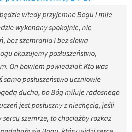
 będzie wtedy przyjemne Bogu i miłe
ędzie wykonany spokojnie, nie
ń, bez szemrania i bez słowa
Bogu okazujemy posłuszeństwo,
ym. On bowiem powiedział: Kto was
aś samo posłuszeństwo uczniowie
ogodą ducha, bo Bóg miłuje radosnego
czeń jest posłuszny z niechęcią, jeśli
 w sercu szemrze, to chociażby rozkaz
 podobało się Bogu, który widzi serce