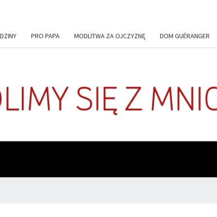
DZINY
PRO PAPA
MODLITWA ZA OJCZYZNĘ
DOM GUÉRANGER
+DE
Codziennie
Modlimy
Się Z
Mnichami
ADIU