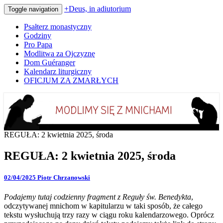
+Deus, in adiutorium
Toggle navigation
Psałterz monastyczny
Godziny
Pro Papa
Modlitwa za Ojczyznę
Dom Guéranger
Kalendarz liturgiczny
OFICJUM ZA ZMARŁYCH
Codziennie modlimy się z mnichami
+Deus, in adiutorium
REGUŁA: 2 kwietnia 2025, środa
REGUŁA: 2 kwietnia 2025, środa
02/04/2025
Piotr Chrzanowski
Podajemy tutaj codzienny fragment z Reguły św. Benedykta
,
odczytywanej mnichom w kapitularzu w taki sposób, że całego
tekstu wysłuchują trzy razy w ciągu roku kalendarzowego. Oprócz