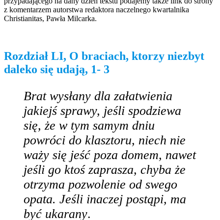
przypadającego na dany dzień tekstu podajemy także link do strony
z komentarzem autorstwa redaktora naczelnego kwartalnika
Christianitas, Pawła Milcarka.
Rozdział LI, O braciach, ktorzy niezbyt
daleko się udają, 1- 3
Brat
wysłany dla załatwienia
jakiejś sprawy, jeśli spodziewa
się, że w tym samym dniu
powróci do klasztoru, niech nie
waży się jeść poza domem, nawet
jeśli go ktoś zaprasza, chyba że
otrzyma pozwolenie od swego
opata. Jeśli inaczej postąpi, ma
być ukarany
.