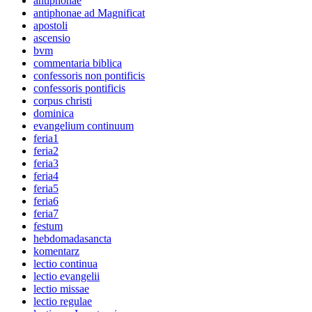
antiphonae
antiphonae ad Magnificat
apostoli
ascensio
bvm
commentaria biblica
confessoris non pontificis
confessoris pontificis
corpus christi
dominica
evangelium continuum
feria1
feria2
feria3
feria4
feria5
feria6
feria7
festum
hebdomadasancta
komentarz
lectio continua
lectio evangelii
lectio missae
lectio regulae