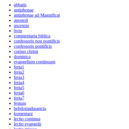
abbatis
antiphonae
antiphonae ad Magnificat
apostoli
ascensio
bvm
commentaria biblica
confessoris non pontificis
confessoris pontificis
corpus christi
dominica
evangelium continuum
feria1
feria2
feria3
feria4
feria5
feria6
feria7
festum
hebdomadasancta
komentarz
lectio continua
lectio evangelii