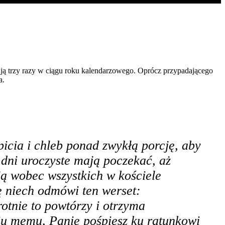
ują trzy razy w ciągu roku kalendarzowego. Oprócz przypadającego
a.
icia i chleb ponad zwykłą porcję, aby
 dni uroczyste mają poczekać, aż
ą wobec wszystkich w kościele
ę niech odmówi ten werset:
otnie to powtórzy i otrzyma
iu memu, Panie pośpiesz ku ratunkowi