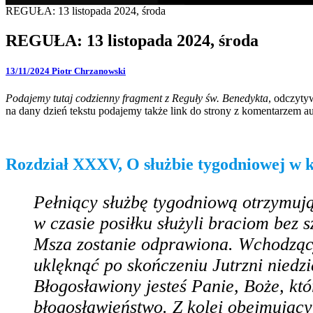
REGUŁA: 13 listopada 2024, środa
REGUŁA: 13 listopada 2024, środa
13/11/2024
Piotr Chrzanowski
Podajemy tutaj codzienny fragment z Reguły św. Benedykta
, odczyty
na dany dzień tekstu podajemy także link do strony z komentarzem au
Rozdział XXXV, O służbie tygodniowej w k
Pełniący służbę tygodniową otrzymują
w czasie posiłku służyli braciom bez 
Msza zostanie odprawiona. Wchodzący
uklęknąć po skończeniu Jutrzni niedz
Błogosławiony jesteś Panie, Boże, któ
błogosławieństwo. Z kolei obejmując