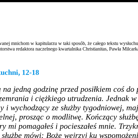
wanej mnichom w kapitularzu w taki sposób, że całego tekstu wysłuch
torstwa redaktora naczelnego kwartalnika Christianitas, Pawła Milcark
uchni, 12-18
 na jedną godzinę przed posiłkiem coś do p
szemrania i ciężkiego utrudzenia. Jednak w
 i wychodzący ze służby tygodniowej, maj
ielnej, prosząc o modlitwę. Kończący służb
ry mi pomagałeś i pocieszałeś mnie. Trzykr
y służbę mówi: Boże wejrzyj ku wspomożen