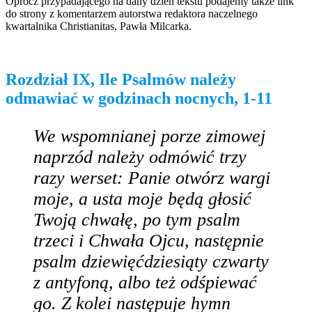
Oprócz przypadającego na dany dzień tekstu podajemy także link
do strony z komentarzem autorstwa redaktora naczelnego
kwartalnika Christianitas, Pawła Milcarka.
Rozdział IX, Ile Psalmów należy
odmawiać w godzinach nocnych, 1-11
We wspomnianej porze zimowej
naprzód należy odmówić trzy
razy werset: Panie otwórz wargi
moje, a usta moje będą głosić
Twoją chwałę, po tym psalm
trzeci i Chwała Ojcu, następnie
psalm dziewięćdziesiąty czwarty
z antyfoną, albo też odśpiewać
go. Z kolei następuje hymn