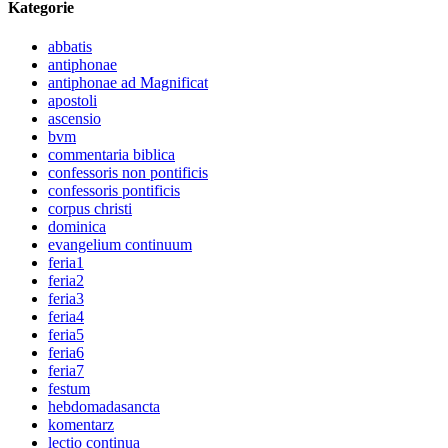
Kategorie
abbatis
antiphonae
antiphonae ad Magnificat
apostoli
ascensio
bvm
commentaria biblica
confessoris non pontificis
confessoris pontificis
corpus christi
dominica
evangelium continuum
feria1
feria2
feria3
feria4
feria5
feria6
feria7
festum
hebdomadasancta
komentarz
lectio continua