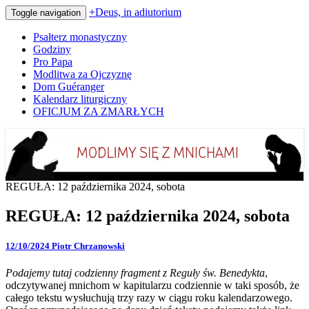
+Deus, in adiutorium
Toggle navigation
Psałterz monastyczny
Godziny
Pro Papa
Modlitwa za Ojczyznę
Dom Guéranger
Kalendarz liturgiczny
OFICJUM ZA ZMARŁYCH
Codziennie modlimy się z mnichami
+Deus, in adiutorium
REGUŁA: 12 października 2024, sobota
REGUŁA: 12 października 2024, sobota
12/10/2024
Piotr Chrzanowski
Podajemy tutaj codzienny fragment z Reguły św. Benedykta
,
odczytywanej mnichom w kapitularzu codziennie w taki sposób, że
całego tekstu wysłuchują trzy razy w ciągu roku kalendarzowego.