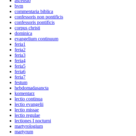
ascensio
bvm
commentaria biblica
confessoris non pontificis
confessoris pontificis
corpus christi
dominica
evangelium continuum
feria1
feria2
feria3
feria4
feria5
feria6
feria7
festum
hebdomadasancta
komentarz
lectio continua
lectio evangelii
lectio missae
lectio regulae
lectiones I nocturni
martyrologium
martyrum