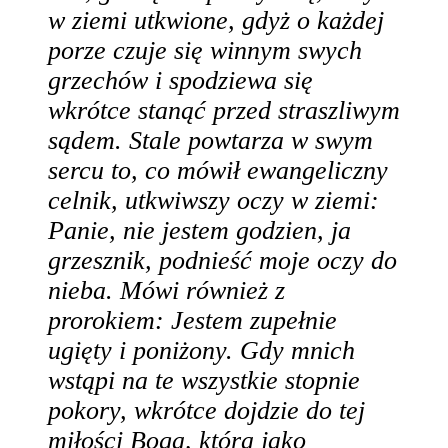
w ziemi utkwione, gdyż o każdej
porze czuje się winnym swych
grzechów i spodziewa się
wkrótce stanąć przed straszliwym
sądem. Stale powtarza w swym
sercu to, co mówił ewangeliczny
celnik, utkwiwszy oczy w ziemi:
Panie, nie jestem godzien, ja
grzesznik, podnieść moje oczy do
nieba. Mówi również z
prorokiem: Jestem zupełnie
ugięty i poniżony. Gdy mnich
wstąpi na te wszystkie stopnie
pokory, wkrótce dojdzie do tej
miłości Boga, która jako