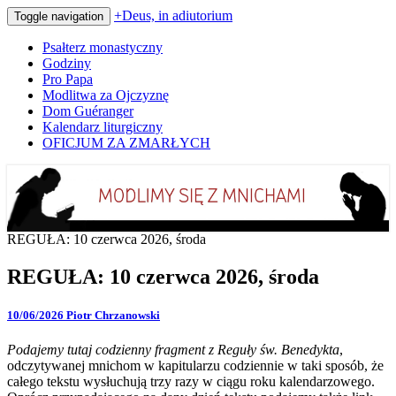
+Deus, in adiutorium
Toggle navigation
Psałterz monastyczny
Godziny
Pro Papa
Modlitwa za Ojczyznę
Dom Guéranger
Kalendarz liturgiczny
OFICJUM ZA ZMARŁYCH
Codziennie modlimy się z mnichami
+Deus, in adiutorium
REGUŁA: 10 czerwca 2026, środa
REGUŁA: 10 czerwca 2026, środa
10/06/2026
Piotr Chrzanowski
Podajemy tutaj codzienny fragment z Reguły św. Benedykta
,
odczytywanej mnichom w kapitularzu codziennie w taki sposób, że
całego tekstu wysłuchują trzy razy w ciągu roku kalendarzowego.