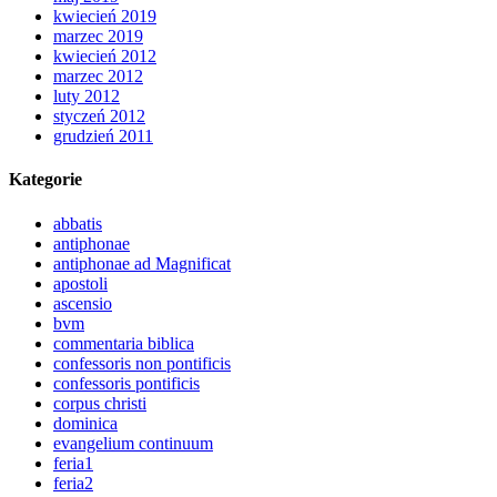
kwiecień 2019
marzec 2019
kwiecień 2012
marzec 2012
luty 2012
styczeń 2012
grudzień 2011
Kategorie
abbatis
antiphonae
antiphonae ad Magnificat
apostoli
ascensio
bvm
commentaria biblica
confessoris non pontificis
confessoris pontificis
corpus christi
dominica
evangelium continuum
feria1
feria2