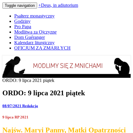
+Deus, in adiutorium
Toggle navigation
Psałterz monastyczny
Godziny
Pro Papa
Modlitwa za Ojczyznę
Dom Guéranger
Kalendarz liturgiczny
OFICJUM ZA ZMARŁYCH
Codziennie modlimy się z mnichami
+Deus, in adiutorium
ORDO: 9 lipca 2021 piątek
ORDO: 9 lipca 2021 piątek
08/07/2021
Redakcja
9 lipca RP 2021
Najśw. Maryi Panny, Matki Opatrzności