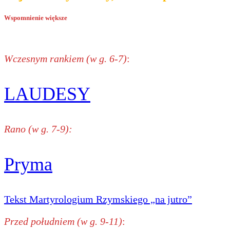
Wspomnienie większe
Wczesnym rankiem (w g. 6-7)
:
LAUDESY
Rano (w g. 7-9):
Pryma
Tekst Martyrologium Rzymskiego „na jutro”
Przed południem (w g. 9-11)
: