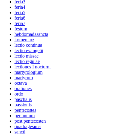
feria3
feria4
feria5
feria6
feria7
festum
hebdomadasancta
komentarz
lectio continua
lectio evangelii
lectio missae
lectio regulae
lectiones I nocturni
martyrologium
martyrum
octava
orationes
ordo
paschalis
passionis
pentecostes
per annum
post pentecosten
quadragesima
sancti