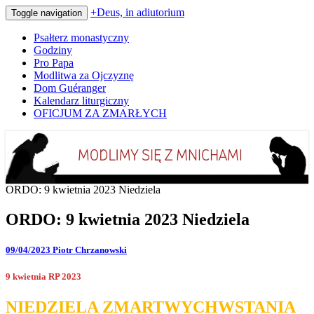
+Deus, in adiutorium
Toggle navigation
Psałterz monastyczny
Godziny
Pro Papa
Modlitwa za Ojczyznę
Dom Guéranger
Kalendarz liturgiczny
OFICJUM ZA ZMARŁYCH
Codziennie modlimy się z mnichami
+Deus, in adiutorium
ORDO: 9 kwietnia 2023 Niedziela
ORDO: 9 kwietnia 2023 Niedziela
09/04/2023
Piotr Chrzanowski
9 kwietnia RP 2023
NIEDZIELA ZMARTWYCHWSTANIA