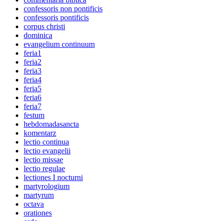
confessoris non pontificis
confessoris pontificis
corpus christi
dominica
evangelium continuum
feria1
feria2
feria3
feria4
feria5
feria6
feria7
festum
hebdomadasancta
komentarz
lectio continua
lectio evangelii
lectio missae
lectio regulae
lectiones I nocturni
martyrologium
martyrum
octava
orationes