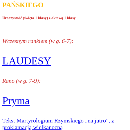
PAŃSKIEGO
Uroczystość (święto 1 klasy) z oktawą 1 klasy
Wczesnym rankiem (w g. 6-7)
:
LAUDESY
Rano (w g. 7-9):
Pryma
Tekst Martyrologium Rzymskiego „na jutro”, z
proklamacją wielkanocną