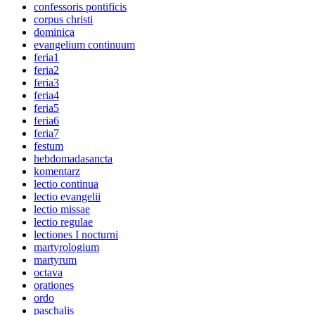
confessoris pontificis
corpus christi
dominica
evangelium continuum
feria1
feria2
feria3
feria4
feria5
feria6
feria7
festum
hebdomadasancta
komentarz
lectio continua
lectio evangelii
lectio missae
lectio regulae
lectiones I nocturni
martyrologium
martyrum
octava
orationes
ordo
paschalis