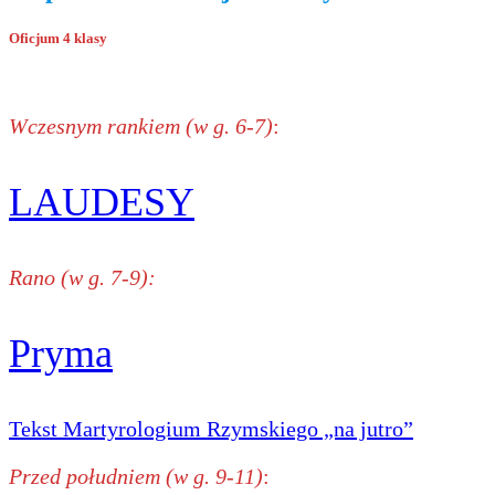
Oficjum 4 klasy
Wczesnym rankiem (w g. 6-7)
:
LAUDESY
Rano (w g. 7-9):
Pryma
Tekst Martyrologium Rzymskiego „na jutro”
Przed południem (w g. 9-11)
: