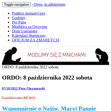
+Deus, in adiutorium
Toggle navigation
Psałterz monastyczny
Godziny
Pro Papa
Modlitwa za Ojczyznę
Dom Guéranger
Kalendarz liturgiczny
OFICJUM ZA ZMARŁYCH
Codziennie modlimy się z mnichami
+Deus, in adiutorium
ORDO: 8 października 2022 sobota
ORDO: 8 października 2022 sobota
07/10/2022
Piotr Chrzanowski
8 października RP 2022
Wspomnienie o Najśw. Maryi Pannie