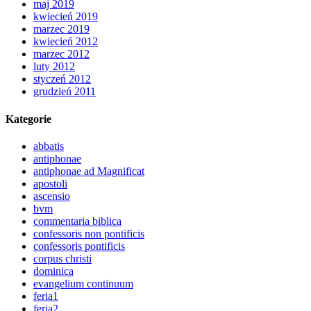
maj 2019
kwiecień 2019
marzec 2019
kwiecień 2012
marzec 2012
luty 2012
styczeń 2012
grudzień 2011
Kategorie
abbatis
antiphonae
antiphonae ad Magnificat
apostoli
ascensio
bvm
commentaria biblica
confessoris non pontificis
confessoris pontificis
corpus christi
dominica
evangelium continuum
feria1
feria2