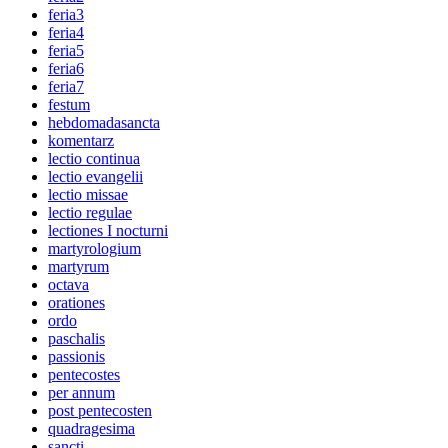
feria3
feria4
feria5
feria6
feria7
festum
hebdomadasancta
komentarz
lectio continua
lectio evangelii
lectio missae
lectio regulae
lectiones I nocturni
martyrologium
martyrum
octava
orationes
ordo
paschalis
passionis
pentecostes
per annum
post pentecosten
quadragesima
sancti