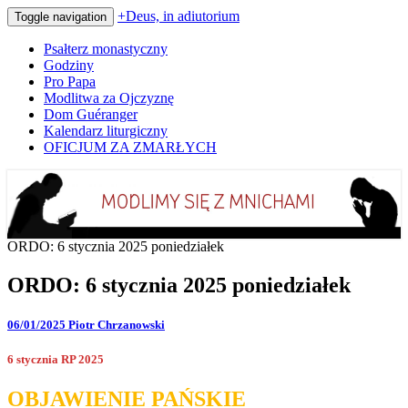
+Deus, in adiutorium
Toggle navigation
Psałterz monastyczny
Godziny
Pro Papa
Modlitwa za Ojczyznę
Dom Guéranger
Kalendarz liturgiczny
OFICJUM ZA ZMARŁYCH
Codziennie modlimy się z mnichami
+Deus, in adiutorium
ORDO: 6 stycznia 2025 poniedziałek
ORDO: 6 stycznia 2025 poniedziałek
06/01/2025
Piotr Chrzanowski
6 stycznia RP 2025
OBJAWIENIE PAŃSKIE