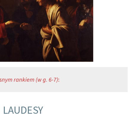
snym rankiem (w g. 6-7)
:
LAUDESY