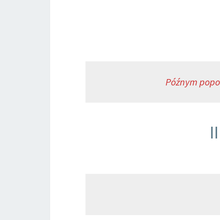
Późnym popo
I