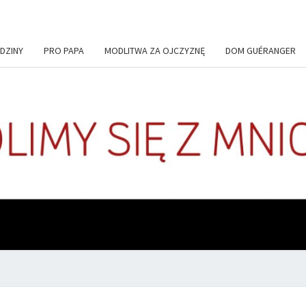
DZINY
PRO PAPA
MODLITWA ZA OJCZYZNĘ
DOM GUÉRANGER
+DE
Codziennie
Modlimy
Się Z
Mnichami
ADIU