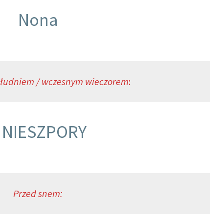
Nona
łudniem / wczesnym wieczorem
:
I NIESZPORY
Przed snem: