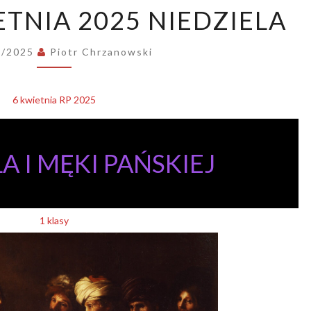
ORDO:
ETNIA 2025 NIEDZIELA
6
KWIETNIA
2025
4/2025
Piotr Chrzanowski
NIEDZIELA
6 kwietnia RP 2025
A I MĘKI PAŃSKIEJ
1 klasy