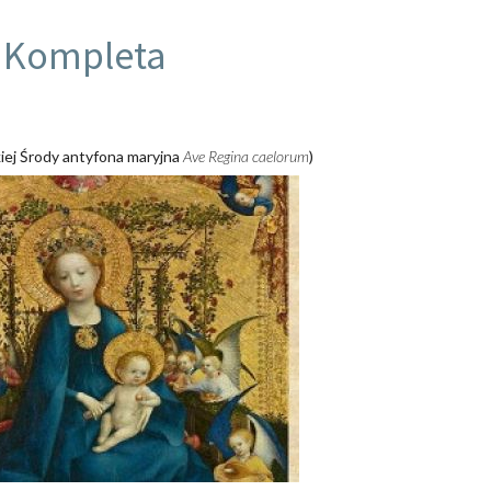
Kompleta
kiej Środy antyfona maryjna
Ave Regina caelorum
)