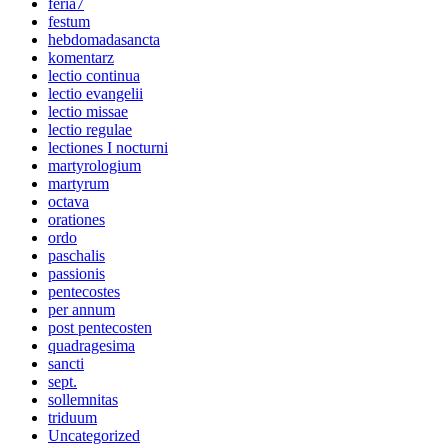
feria7
festum
hebdomadasancta
komentarz
lectio continua
lectio evangelii
lectio missae
lectio regulae
lectiones I nocturni
martyrologium
martyrum
octava
orationes
ordo
paschalis
passionis
pentecostes
per annum
post pentecosten
quadragesima
sancti
sept.
sollemnitas
triduum
Uncategorized