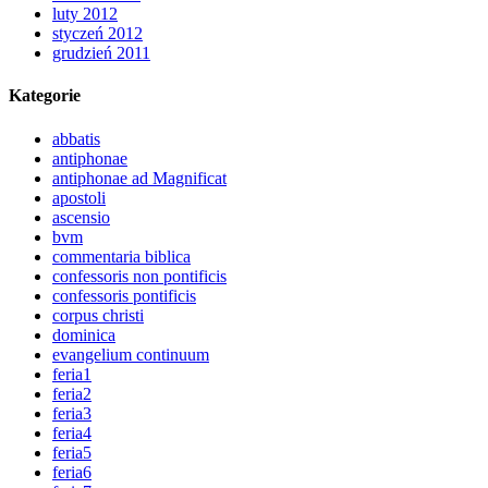
luty 2012
styczeń 2012
grudzień 2011
Kategorie
abbatis
antiphonae
antiphonae ad Magnificat
apostoli
ascensio
bvm
commentaria biblica
confessoris non pontificis
confessoris pontificis
corpus christi
dominica
evangelium continuum
feria1
feria2
feria3
feria4
feria5
feria6