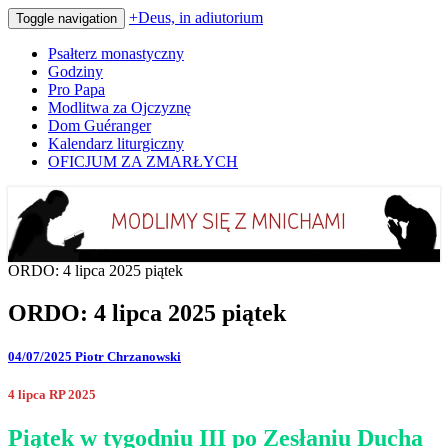
+Deus, in adiutorium
Toggle navigation
Psałterz monastyczny
Godziny
Pro Papa
Modlitwa za Ojczyznę
Dom Guéranger
Kalendarz liturgiczny
OFICJUM ZA ZMARŁYCH
Codziennie modlimy się z mnichami
+Deus, in adiutorium
ORDO: 4 lipca 2025 piątek
ORDO: 4 lipca 2025 piątek
04/07/2025
Piotr Chrzanowski
4 lipca RP 2025
Piątek w tygodniu III po Zesłaniu Ducha