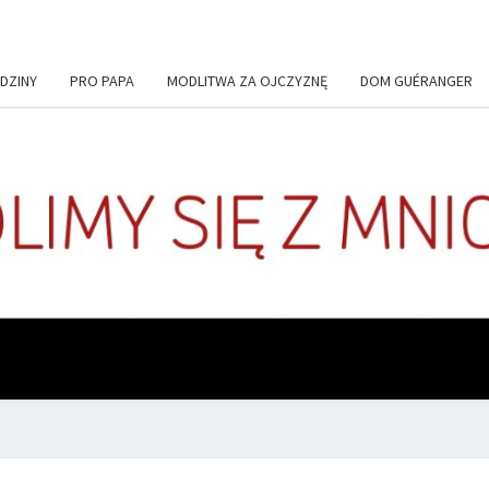
DZINY
PRO PAPA
MODLITWA ZA OJCZYZNĘ
DOM GUÉRANGER
+DE
Codziennie
Modlimy
Się Z
Mnichami
ADIU