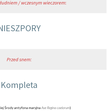
łudniem / wczesnym wieczorem
:
NIESZPORY
Przed snem:
Kompleta
kiej Środy antyfona maryjna
Ave Regina caelorum
)