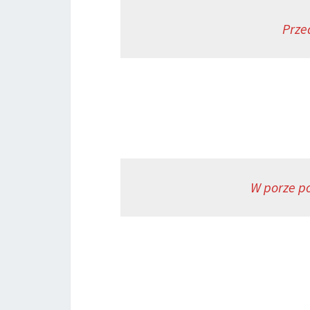
Prze
W porze po