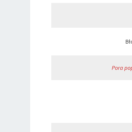
Bł
Pora pop