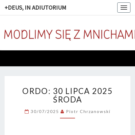
+DEUS, IN ADIUTORIUM
Togg
navig
+DEUS, 
Codziennie
Modlimy
Się Z
ADIUTOR
Mnichami
ORDO:
ORDO: 30 LIPCA 2025
30
LIPCA
ŚRODA
2025
ŚRODA
30/07/2025
Piotr Chrzanowski