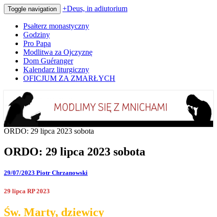
+Deus, in adiutorium
Toggle navigation
Psałterz monastyczny
Godziny
Pro Papa
Modlitwa za Ojczyznę
Dom Guéranger
Kalendarz liturgiczny
OFICJUM ZA ZMARŁYCH
Codziennie modlimy się z mnichami
+Deus, in adiutorium
ORDO: 29 lipca 2023 sobota
ORDO: 29 lipca 2023 sobota
29/07/2023
Piotr Chrzanowski
29 lipca RP 2023
Św. Marty, dziewicy