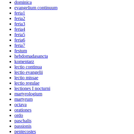
dominica
evangelium continuum
feria1
feria2
feria3
feria4
feria5
feria6
feria7
festum
hebdomadasancta
komentarz
lectio continua
lectio evangelii
lectio missae
lectio regulae
lectiones I nocturni
martyrologium
martyrum
octava
orationes
ordo
paschalis
passionis
pentecostes