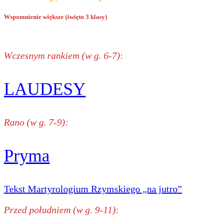
Wspomnienie większe (święto 3 klasy)
Wczesnym rankiem (w g. 6-7)
:
LAUDESY
Rano (w g. 7-9):
Pryma
Tekst Martyrologium Rzymskiego „na jutro”
Przed południem (w g. 9-11)
: