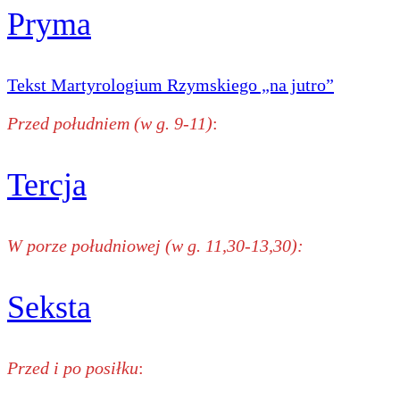
Pryma
Tekst Martyrologium Rzymskiego „na jutro”
Przed południem (w g. 9-11)
:
Tercja
W porze południowej (w g. 11,30-13,30):
Seksta
Przed i po posiłku
: