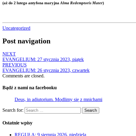
(aż do 2 lutego antyfona maryjna
Alma Redemptoris Mater
)
Uncategorized
Post navigation
NEXT
EVANGELIUM: 27 stycznia 2023, piątek
PREVIOUS
EVANGELIUM: 26 stycznia 2023, czwartek
Comments are closed.
Bądź z nami na facebooku
Deus, in adiutorium. Modlimy się z mnichami
Search for:
Search
Ostatnie wpisy
REGUŁA: 9 sierpnia 2026, niedziela