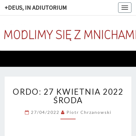
+DEUS, IN ADIUTORIUM
Togg
navig
+DEUS, 
Codziennie
Modlimy
Się Z
ADIUTOR
Mnichami
ORDO:
ORDO: 27 KWIETNIA 2022
27
KWIETNIA
ŚRODA
2022
ŚRODA
27/04/2022
Piotr Chrzanowski