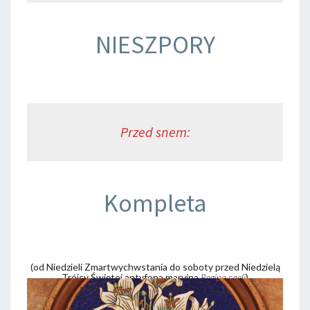
NIESZPORY
Przed snem:
Kompleta
(od Niedzieli Zmartwychwstania do soboty przed Niedzielą
Trójcy Świętej antyfona maryjna
Regina caeli
)