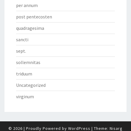
per annum
post pentecosten
quadragesima
sancti
sept.
sollemnitas
triduum
Uncategorized
virginum
© 2026
|
Proudly Powered by
WordPress
|
Theme:
Nisarg