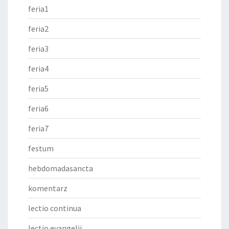
feria1
feria2
feria3
feria4
feria5
feria6
feria7
festum
hebdomadasancta
komentarz
lectio continua
lectio evangelii