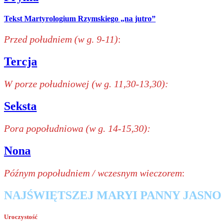
Tekst Martyrologium Rzymskiego „na jutro”
Przed południem (w g. 9-11)
:
Tercja
W porze południowej (w g. 11,30-13,30):
Seksta
Pora popołudniowa (w g. 14-15,30):
Nona
Późnym popołudniem / wczesnym wieczorem
:
NAJŚWIĘTSZEJ MARYI PANNY JASN
Uroczystość