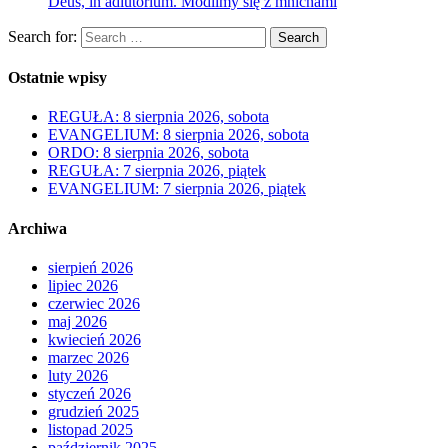
Deus, in adiutorium. Modlimy się z mnichami
Search for:
Search
Ostatnie wpisy
REGUŁA: 8 sierpnia 2026, sobota
EVANGELIUM: 8 sierpnia 2026, sobota
ORDO: 8 sierpnia 2026, sobota
REGUŁA: 7 sierpnia 2026, piątek
EVANGELIUM: 7 sierpnia 2026, piątek
Archiwa
sierpień 2026
lipiec 2026
czerwiec 2026
maj 2026
kwiecień 2026
marzec 2026
luty 2026
styczeń 2026
grudzień 2025
listopad 2025
październik 2025