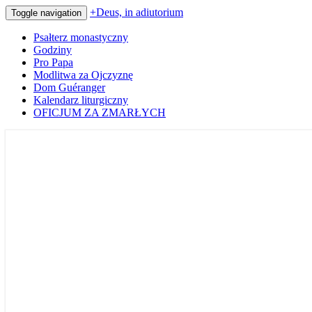
+Deus, in adiutorium
Toggle navigation
Psałterz monastyczny
Godziny
Pro Papa
Modlitwa za Ojczyznę
Dom Guéranger
Kalendarz liturgiczny
OFICJUM ZA ZMARŁYCH
Codziennie modlimy się z mnichami
+Deus, in adiutorium