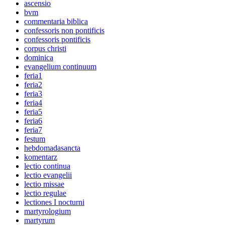
ascensio
bvm
commentaria biblica
confessoris non pontificis
confessoris pontificis
corpus christi
dominica
evangelium continuum
feria1
feria2
feria3
feria4
feria5
feria6
feria7
festum
hebdomadasancta
komentarz
lectio continua
lectio evangelii
lectio missae
lectio regulae
lectiones I nocturni
martyrologium
martyrum