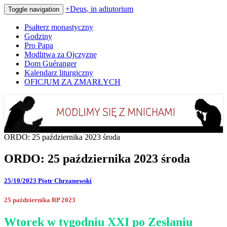
+Deus, in adiutorium
Toggle navigation
Psałterz monastyczny
Godziny
Pro Papa
Modlitwa za Ojczyznę
Dom Guéranger
Kalendarz liturgiczny
OFICJUM ZA ZMARŁYCH
Codziennie modlimy się z mnichami
+Deus, in adiutorium
ORDO: 25 października 2023 środa
ORDO: 25 października 2023 środa
25/10/2023
Piotr Chrzanowski
25 października RP 2023
Wtorek w tygodniu XXI po Zesłaniu