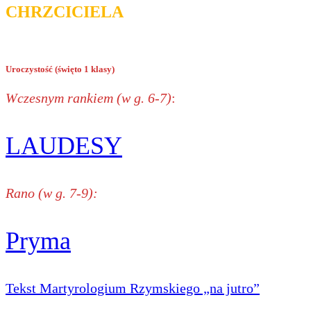
CHRZCICIELA
Uroczystość (święto 1 klasy)
Wczesnym rankiem (w g. 6-7)
:
LAUDESY
Rano (w g. 7-9):
Pryma
Tekst Martyrologium Rzymskiego „na jutro”