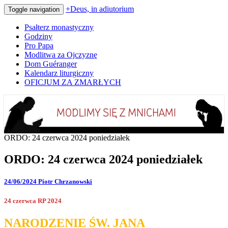
+Deus, in adiutorium
Toggle navigation
Psałterz monastyczny
Godziny
Pro Papa
Modlitwa za Ojczyznę
Dom Guéranger
Kalendarz liturgiczny
OFICJUM ZA ZMARŁYCH
Codziennie modlimy się z mnichami
+Deus, in adiutorium
ORDO: 24 czerwca 2024 poniedziałek
ORDO: 24 czerwca 2024 poniedziałek
24/06/2024
Piotr Chrzanowski
24 czerwca RP 2024
NARODZENIE ŚW. JANA