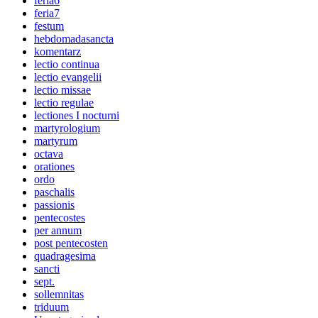
feria6
feria7
festum
hebdomadasancta
komentarz
lectio continua
lectio evangelii
lectio missae
lectio regulae
lectiones I nocturni
martyrologium
martyrum
octava
orationes
ordo
paschalis
passionis
pentecostes
per annum
post pentecosten
quadragesima
sancti
sept.
sollemnitas
triduum