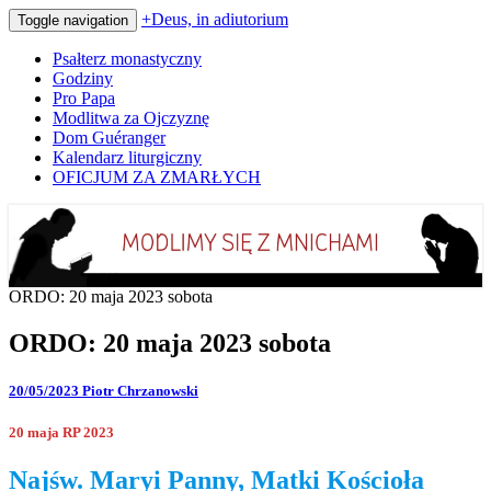
+Deus, in adiutorium
Toggle navigation
Psałterz monastyczny
Godziny
Pro Papa
Modlitwa za Ojczyznę
Dom Guéranger
Kalendarz liturgiczny
OFICJUM ZA ZMARŁYCH
Codziennie modlimy się z mnichami
+Deus, in adiutorium
ORDO: 20 maja 2023 sobota
ORDO: 20 maja 2023 sobota
20/05/2023
Piotr Chrzanowski
20 maja RP 2023
Najśw. Maryi Panny, Matki Kościoła