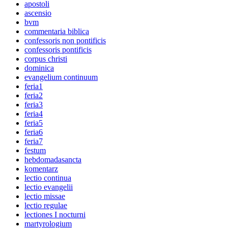
apostoli
ascensio
bvm
commentaria biblica
confessoris non pontificis
confessoris pontificis
corpus christi
dominica
evangelium continuum
feria1
feria2
feria3
feria4
feria5
feria6
feria7
festum
hebdomadasancta
komentarz
lectio continua
lectio evangelii
lectio missae
lectio regulae
lectiones I nocturni
martyrologium