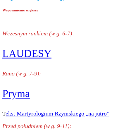
Wspomnienie większe
Wczesnym rankiem (w g. 6-7)
:
LAUDESY
Rano (w g. 7-9):
Pryma
T
ekst Martyrologium Rzymskiego „na jutro”
Przed południem (w g. 9-11)
: