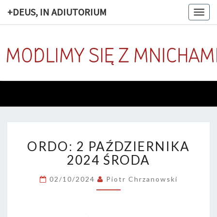
+DEUS, IN ADIUTORIUM
Togg
navig
+DEUS, 
Codziennie
Modlimy
Się Z
ADIUTOR
Mnichami
ORDO:
ORDO: 2 PAŹDZIERNIKA
2
PAŹDZIERNIKA
2024 ŚRODA
2024
ŚRODA
02/10/2024
Piotr Chrzanowski