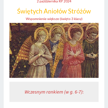
2 października RP 2024
Świętych Aniołów Stróżów
Wspomnienie większe (święto 3 klasy)
Wczesnym rankiem (w g. 6-7)
: