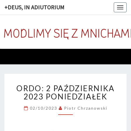
+DEUS, IN ADIUTORIUM
Togg
navig
+DEUS, 
Codziennie
Modlimy
Się Z
ADIUTOR
Mnichami
ORDO:
ORDO: 2 PAŹDZIERNIKA
2
PAŹDZIERNIKA
2023 PONIEDZIAŁEK
2023
PONIEDZIAŁEK
02/10/2023
Piotr Chrzanowski