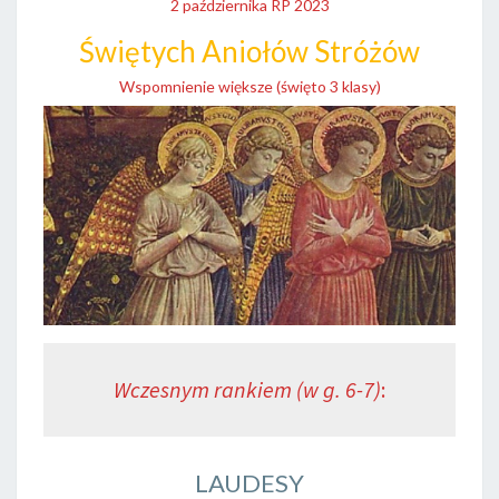
2 października RP 2023
Świętych Aniołów Stróżów
Wspomnienie większe (święto 3 klasy)
Wczesnym rankiem (w g. 6-7)
:
LAUDESY