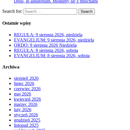
Deus, in adiutorium. Modlimy się z mnichami
Search for:
Search
Ostatnie wpisy
REGUŁA: 9 sierpnia 2026, niedziela
EVANGELIUM: 9 sierpnia 2026, niedziela
ORDO: 9 sierpnia 2026 Niedziela
REGUŁA: 8 sierpnia 2026, sobota
EVANGELIUM: 8 sierpnia 2026, sobota
Archiwa
sierpień 2026
lipiec 2026
czerwiec 2026
maj 2026
kwiecień 2026
marzec 2026
luty 2026
styczeń 2026
grudzień 2025
listopad 2025