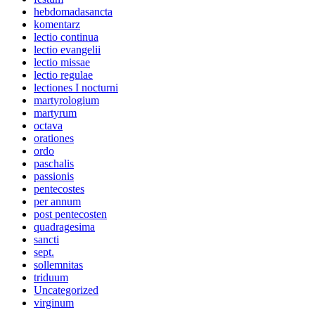
hebdomadasancta
komentarz
lectio continua
lectio evangelii
lectio missae
lectio regulae
lectiones I nocturni
martyrologium
martyrum
octava
orationes
ordo
paschalis
passionis
pentecostes
per annum
post pentecosten
quadragesima
sancti
sept.
sollemnitas
triduum
Uncategorized
virginum