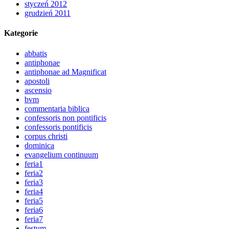
styczeń 2012
grudzień 2011
Kategorie
abbatis
antiphonae
antiphonae ad Magnificat
apostoli
ascensio
bvm
commentaria biblica
confessoris non pontificis
confessoris pontificis
corpus christi
dominica
evangelium continuum
feria1
feria2
feria3
feria4
feria5
feria6
feria7
festum