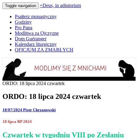
+Deus, in adiutorium
Toggle navigation
Psałterz monastyczny
Godziny
Pro Papa
Modlitwa za Ojczyznę
Dom Guéranger
Kalendarz liturgiczny
OFICJUM ZA ZMARŁYCH
Codziennie modlimy się z mnichami
+Deus, in adiutorium
ORDO: 18 lipca 2024 czwartek
ORDO: 18 lipca 2024 czwartek
18/07/2024
Piotr Chrzanowski
18 lipca RP 2024
Czwartek w tygodniu VIII po Zesłaniu