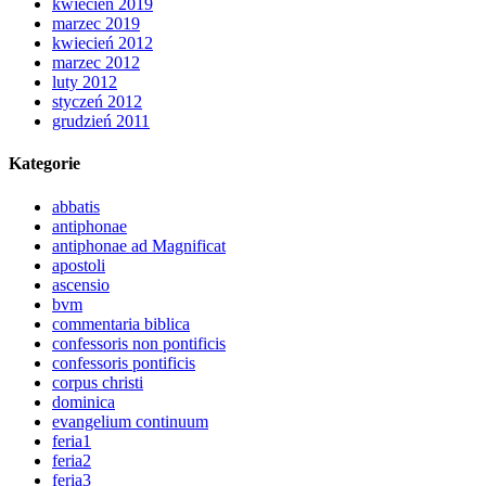
kwiecień 2019
marzec 2019
kwiecień 2012
marzec 2012
luty 2012
styczeń 2012
grudzień 2011
Kategorie
abbatis
antiphonae
antiphonae ad Magnificat
apostoli
ascensio
bvm
commentaria biblica
confessoris non pontificis
confessoris pontificis
corpus christi
dominica
evangelium continuum
feria1
feria2
feria3