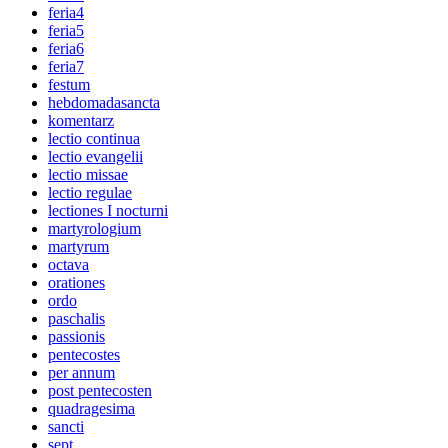
feria4
feria5
feria6
feria7
festum
hebdomadasancta
komentarz
lectio continua
lectio evangelii
lectio missae
lectio regulae
lectiones I nocturni
martyrologium
martyrum
octava
orationes
ordo
paschalis
passionis
pentecostes
per annum
post pentecosten
quadragesima
sancti
sept.