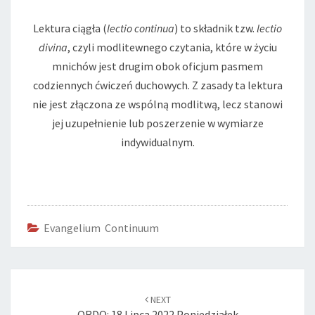
Lektura ciągła (
lectio continua
) to składnik tzw.
lectio
divina
, czyli modlitewnego czytania, które w życiu
mnichów jest drugim obok oficjum pasmem
codziennych ćwiczeń duchowych. Z zasady ta lektura
nie jest złączona ze wspólną modlitwą, lecz stanowi
jej uzupełnienie lub poszerzenie w wymiarze
indywidualnym.
Evangelium Continuum
Post
navigation
NEXT
ORDO: 18 Lipca 2022 Poniedziałek