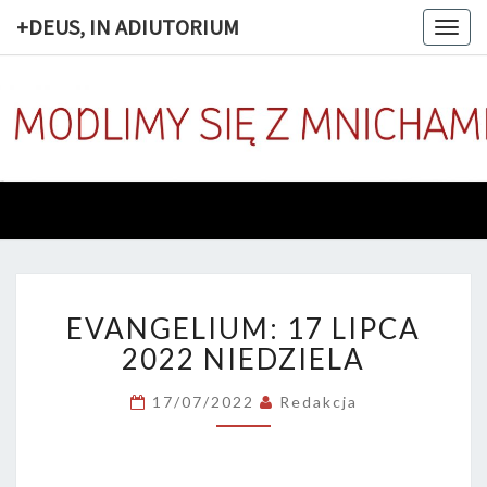
+DEUS, IN ADIUTORIUM
Togg
navig
+DEUS, 
Codziennie
Modlimy
Się Z
ADIUTOR
Mnichami
EVANGELIUM:
EVANGELIUM: 17 LIPCA
17
LIPCA
2022 NIEDZIELA
2022
NIEDZIELA
17/07/2022
Redakcja