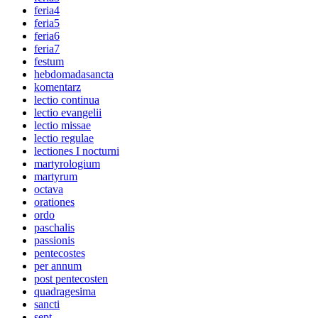
feria4
feria5
feria6
feria7
festum
hebdomadasancta
komentarz
lectio continua
lectio evangelii
lectio missae
lectio regulae
lectiones I nocturni
martyrologium
martyrum
octava
orationes
ordo
paschalis
passionis
pentecostes
per annum
post pentecosten
quadragesima
sancti
sept.