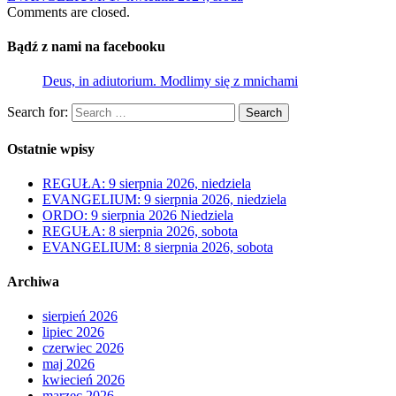
Comments are closed.
Bądź z nami na facebooku
Deus, in adiutorium. Modlimy się z mnichami
Search for:
Search
Ostatnie wpisy
REGUŁA: 9 sierpnia 2026, niedziela
EVANGELIUM: 9 sierpnia 2026, niedziela
ORDO: 9 sierpnia 2026 Niedziela
REGUŁA: 8 sierpnia 2026, sobota
EVANGELIUM: 8 sierpnia 2026, sobota
Archiwa
sierpień 2026
lipiec 2026
czerwiec 2026
maj 2026
kwiecień 2026
marzec 2026