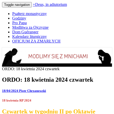
+Deus, in adiutorium
Toggle navigation
Psałterz monastyczny
Godziny
Pro Papa
Modlitwa za Ojczyznę
Dom Guéranger
Kalendarz liturgiczny
OFICJUM ZA ZMARŁYCH
Codziennie modlimy się z mnichami
+Deus, in adiutorium
ORDO: 18 kwietnia 2024 czwartek
ORDO: 18 kwietnia 2024 czwartek
18/04/2024
Piotr Chrzanowski
18 kwietnia RP 2024
Czwartek w tygodniu II po Oktawie