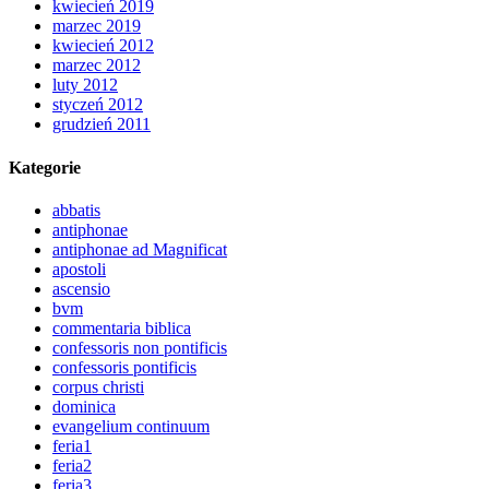
kwiecień 2019
marzec 2019
kwiecień 2012
marzec 2012
luty 2012
styczeń 2012
grudzień 2011
Kategorie
abbatis
antiphonae
antiphonae ad Magnificat
apostoli
ascensio
bvm
commentaria biblica
confessoris non pontificis
confessoris pontificis
corpus christi
dominica
evangelium continuum
feria1
feria2
feria3