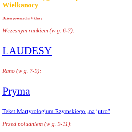
Wielkanocy
Dzień powszedni 4 klasy
Wczesnym rankiem (w g. 6-7)
:
LAUDESY
Rano (w g. 7-9):
Pryma
Tekst Martyrologium Rzymskiego „na jutro”
Przed południem (w g. 9-11)
: