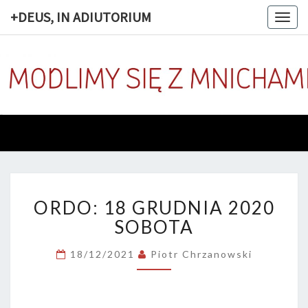
+DEUS, IN ADIUTORIUM
Togg
navig
+DEUS, 
Codziennie
Modlimy
Się Z
ADIUTOR
Mnichami
ORDO:
ORDO: 18 GRUDNIA 2020
18
GRUDNIA
SOBOTA
2020
SOBOTA
18/12/2021
Piotr Chrzanowski