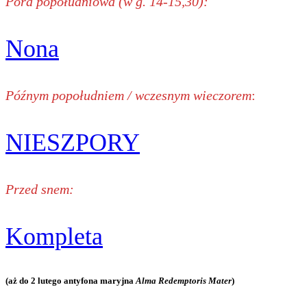
Pora popołudniowa (w g. 14-15,30):
Nona
Późnym popołudniem / wczesnym wieczorem
:
NIESZPORY
Przed snem:
Kompleta
(aż do 2 lutego antyfona maryjna
Alma Redemptoris Mater
)