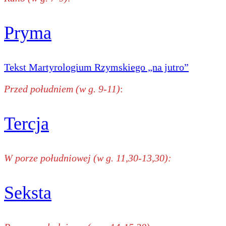
Pryma
Tekst Martyrologium Rzymskiego „na jutro”
Przed południem (w g. 9-11)
:
Tercja
W porze południowej (w g. 11,30-13,30):
Seksta