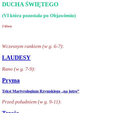
DUCHA ŚWIĘTEGO
(VI która pozostała po Objawieniu)
2 klasy
Wczesnym rankiem (w g. 6-7)
:
LAUDESY
Rano (w g. 7-9):
Pryma
Tekst Martyrologium Rzymskiego „na jutro”
Przed południem (w g. 9-11)
: