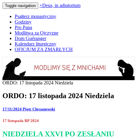
+Deus, in adiutorium
Toggle navigation
Psałterz monastyczny
Godziny
Pro Papa
Modlitwa za Ojczyznę
Dom Guéranger
Kalendarz liturgiczny
OFICJUM ZA ZMARŁYCH
Codziennie modlimy się z mnichami
+Deus, in adiutorium
ORDO: 17 listopada 2024 Niedziela
ORDO: 17 listopada 2024 Niedziela
17/11/2024
Piotr Chrzanowski
17 listopada RP 2024
NIEDZIELA XXVI PO ZESŁANIU