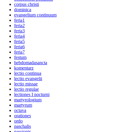
corpus christi
dominica
evangelium continuum
feria1
feria2
feria3
feria4
feria5
feria6
feria7
festum
hebdomadasancta
komentarz
lectio continua
lectio evangelii
lectio missae
lectio regulae
lectiones I nocturni
martyrologium
martyrum
octava
orationes
ordo
paschalis
passionis