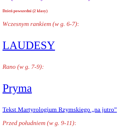
Dzień powszedni (2 klasy)
Wczesnym rankiem (w g. 6-7)
:
LAUDESY
Rano (w g. 7-9):
Pryma
Tekst Martyrologium Rzymskiego „na jutro”
Przed południem (w g. 9-11)
: