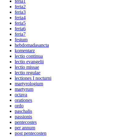
feria1
feria2
feria3
feria4
feria5
feria6
feria7
festum
hebdomadasancta
komentarz
lectio continua
lectio evangelii
lectio missae
lectio regulae
lectiones I nocturni
martyrologium
martyrum
octava
orationes
ordo
paschalis
passionis
pentecostes
per annum
post pentecosten