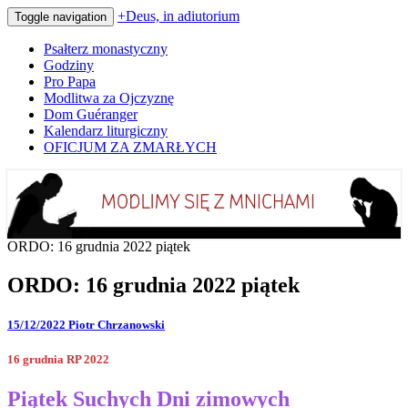
+Deus, in adiutorium
Toggle navigation
Psałterz monastyczny
Godziny
Pro Papa
Modlitwa za Ojczyznę
Dom Guéranger
Kalendarz liturgiczny
OFICJUM ZA ZMARŁYCH
Codziennie modlimy się z mnichami
+Deus, in adiutorium
ORDO: 16 grudnia 2022 piątek
ORDO: 16 grudnia 2022 piątek
15/12/2022
Piotr Chrzanowski
16 grudnia RP 2022
Piątek Suchych Dni zimowych