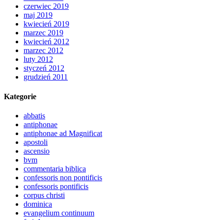
czerwiec 2019
maj 2019
kwiecień 2019
marzec 2019
kwiecień 2012
marzec 2012
luty 2012
styczeń 2012
grudzień 2011
Kategorie
abbatis
antiphonae
antiphonae ad Magnificat
apostoli
ascensio
bvm
commentaria biblica
confessoris non pontificis
confessoris pontificis
corpus christi
dominica
evangelium continuum