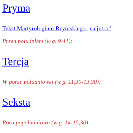
Pryma
Tekst Martyrologium Rzymskiego „na jutro”
Przed południem (w g. 9-11)
:
Tercja
W porze południowej (w g. 11,30-13,30):
Seksta
Pora popołudniowa (w g. 14-15,30):