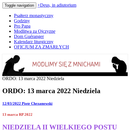
+Deus, in adiutorium
Toggle navigation
Psałterz monastyczny
Godziny
Pro Papa
Modlitwa za Ojczyznę
Dom Guéranger
Kalendarz liturgiczny
OFICJUM ZA ZMARŁYCH
Codziennie modlimy się z mnichami
+Deus, in adiutorium
ORDO: 13 marca 2022 Niedziela
ORDO: 13 marca 2022 Niedziela
12/03/2022
Piotr Chrzanowski
13 marca RP 2022
NIEDZIELA II WIELKIEGO POSTU