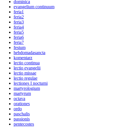
dominica
evangelium continuum
feria1
feria2
feria3
feria4
feria5
feria6
feria7
festum
hebdomadasancta
komentarz
lectio continua
lectio evangelii
lectio missae
lectio regulae
lectiones I nocturni
martyrologium
martyrum
octava
orationes
ordo
paschalis
passionis
pentecostes