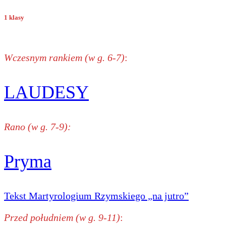
1 klasy
Wczesnym rankiem (w g. 6-7)
:
LAUDESY
Rano (w g. 7-9):
Pryma
Tekst Martyrologium Rzymskiego „na jutro”
Przed południem (w g. 9-11)
: