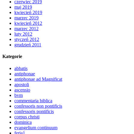
czerwiec 2019
maj 2019
kwiecień 2019
marzec 2019
kwiecień 2012
marzec 2012
luty 2012
styczeń 2012
grudzień 2011
Kategorie
abbatis
antiphonae
antiphonae ad Magnificat
apostoli
ascensio
bvm
commentaria biblica
confessoris non pontificis
confessoris pontificis
corpus christi
dominica
evangelium continuum
feria1