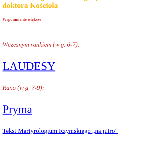
doktora Kościoła
Wspomnienie większe
Wczesnym rankiem (w g. 6-7)
:
LAUDESY
Rano (w g. 7-9):
Pryma
Tekst Martyrologium Rzymskiego „na jutro”