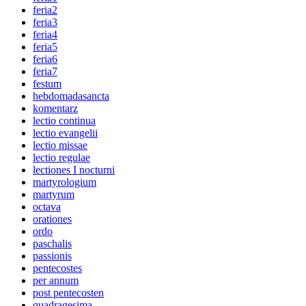
feria2
feria3
feria4
feria5
feria6
feria7
festum
hebdomadasancta
komentarz
lectio continua
lectio evangelii
lectio missae
lectio regulae
lectiones I nocturni
martyrologium
martyrum
octava
orationes
ordo
paschalis
passionis
pentecostes
per annum
post pentecosten
quadragesima