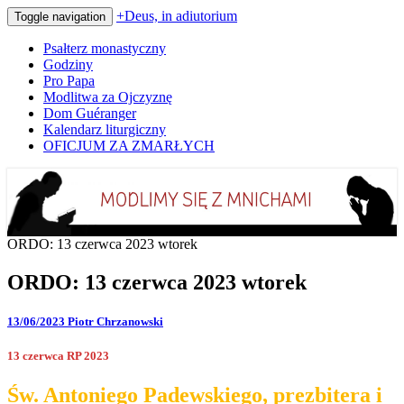
+Deus, in adiutorium
Toggle navigation
Psałterz monastyczny
Godziny
Pro Papa
Modlitwa za Ojczyznę
Dom Guéranger
Kalendarz liturgiczny
OFICJUM ZA ZMARŁYCH
Codziennie modlimy się z mnichami
+Deus, in adiutorium
ORDO: 13 czerwca 2023 wtorek
ORDO: 13 czerwca 2023 wtorek
13/06/2023
Piotr Chrzanowski
13 czerwca RP 2023
Św. Antoniego Padewskiego, prezbitera i