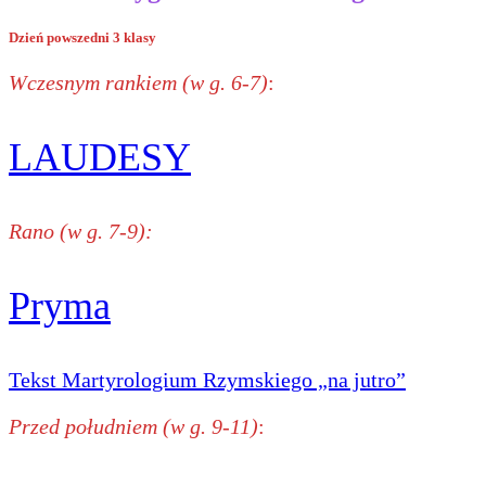
Dzień powszedni 3 klasy
Wczesnym rankiem (w g. 6-7)
:
LAUDESY
Rano (w g. 7-9):
Pryma
Tekst Martyrologium Rzymskiego „na jutro”
Przed południem (w g. 9-11)
: