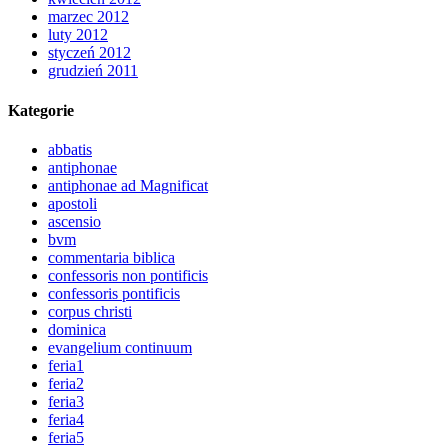
marzec 2012
luty 2012
styczeń 2012
grudzień 2011
Kategorie
abbatis
antiphonae
antiphonae ad Magnificat
apostoli
ascensio
bvm
commentaria biblica
confessoris non pontificis
confessoris pontificis
corpus christi
dominica
evangelium continuum
feria1
feria2
feria3
feria4
feria5