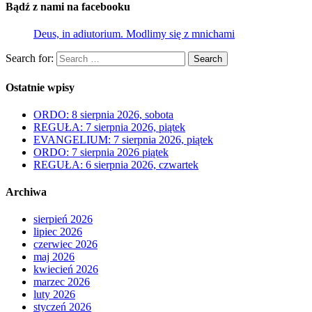
Bądź z nami na facebooku
Deus, in adiutorium. Modlimy się z mnichami
Search for:
Search
Ostatnie wpisy
ORDO: 8 sierpnia 2026, sobota
REGUŁA: 7 sierpnia 2026, piątek
EVANGELIUM: 7 sierpnia 2026, piątek
ORDO: 7 sierpnia 2026 piątek
REGUŁA: 6 sierpnia 2026, czwartek
Archiwa
sierpień 2026
lipiec 2026
czerwiec 2026
maj 2026
kwiecień 2026
marzec 2026
luty 2026
styczeń 2026