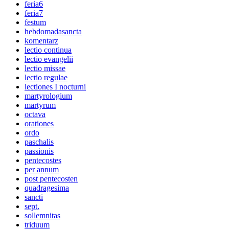
feria6
feria7
festum
hebdomadasancta
komentarz
lectio continua
lectio evangelii
lectio missae
lectio regulae
lectiones I nocturni
martyrologium
martyrum
octava
orationes
ordo
paschalis
passionis
pentecostes
per annum
post pentecosten
quadragesima
sancti
sept.
sollemnitas
triduum